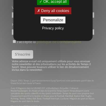
OK, accept all
Votre Adresse Mail*
Deny all cookies
Personalize
Nom
Privacy policy
J'accepte la
politique de confidentialité
Votre adresse e-mail est uniquement utilisée pour vous envoyer
notre newsletter et des informations sur les activités de Temps 2
Sport. Vous pouvez toujours utiliser le lien de désabonnement
inclus dans la newsletter.
Depuis 2003, Temps 2 sport (anciennement Equip’Sport) est votre partenaire sportif dans le
Grand Est et dans toute la France .
Avec 4 Magasins dans le GRAND EST à Montbéliard, Richwiller, Colmar et
Niederhausbergen. En Alsace et dans le Grand Est Temps2sport ( tempsdesport ) est le
spécialiste des sports collectifs et des sports individuels. Temps de sport vous propose tout
l’équipement sportif et le textile en Alsace pour le Football, Handball, Basket-Ball, Rugby,
Running, Tennis, Volley-Ball, Boxe, Football Américain, Cyclisme. Magasin de sport en Alsace,
Magasin de sport dans le doubs.