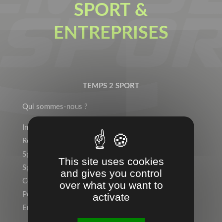
SPORT &
ENTREPRISES
TEMPS 2 SPORT
Qui sommes-nous ?
Indépendant ? Rejoignez le Réseau Temps 2 Sport !
Rejoignez l’équipe !
Sports Individuels
This site uses cookies
Sport Collectif
and gives you control
Collectivités, Scolaire
over what you want to
Personnalisation, Marquage
activate
Entreprise, Communication par l’objet