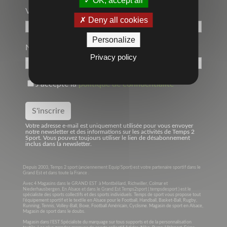
OK, accept all
Votre Adresse Mail*
Deny all cookies
Personalize
Nom
Privacy policy
J'accepte la
politique de confidentialité
Votre adresse e-mail est uniquement utilisée pour vous envoyer
notre newsletter et des informations sur les activités de Temps 2
Sport. Vous pouvez toujours utiliser le lien de désabonnement
inclus dans la newsletter.
Depuis 2003, Temps 2 sport (anciennement Equip’Sport) est votre partenaire sportif dans le
Grand Est et dans toute la France .
Avec 4 Magasins dans le GRAND EST à Montbéliard, Richwiller, Colmar et
Niederhausbergen. En Alsace et dans le Grand Est Temps2sport ( tempsdesport ) est le
spécialiste des sports collectifs et des sports individuels. Temps de sport vous propose tout
l’équipement sportif et le textile en Alsace pour le Football, Handball, Basket-Ball, Rugby,
Running, Tennis, Volley-Ball, Boxe, Football Américain, Cyclisme. Magasin de sport en Alsace,
Magasin de sport dans le doubs.
Magasin dans l’EST Spécialiste du marquage sur tous supports et de la personnalisation