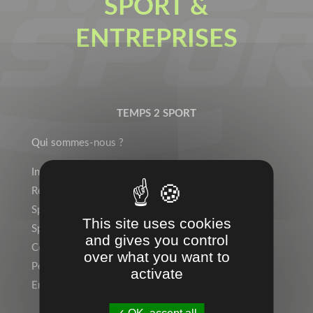
SPORT &
ENTREPRISES
TEMPS 2 SPORT
Qui sommes-nous ?
Indépendant ? Rejoignez le Réseau Temps 2 Sport !
Rejoignez l’équipe !
Sports Individuels
This site uses cookies
Sport Collectif
and gives you control
Collectivités, Scolaire
over what you want to
Personnalisation, Marquage
activate
Entreprise, Communication par l’objet