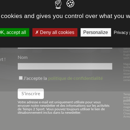
SPORT & ENTREPRISES
 cookies and gives you control over what you w
K, accept all
Deny all cookies
Personalize
Privacy 
Depui
Votre Adresse Mail*
dans l
Avec 
Niede
spécia
tout l
Rugby
Nom
sport 
t !
Magasi
textil
Erima
récom
parap
J'accepte la
politique de confidentialité
corner
Temp
entre
publi
Votre adresse e-mail est uniquement utilisée pour vous
Vous 
envoyer notre newsletter et des informations sur les activités
maga
de Temps 2 Sport. Vous pouvez toujours utiliser le lien de
Chez
désabonnement inclus dans la newsletter.
Chaus
Armo