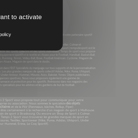
ant to activate
policy
s 2003, Temps 2 sport (anciennement Equip’Sport) est votre partenaire sportif
e Grand Est et dans toute la France .
4 Magasins dans le GRAND EST à Montbéliard, Richwiller, Colmar et
rhausbergen. En Alsace et dans le Grand Est Temps2sport ( tempsdesport ) est le
liste des sports collectifs et des sports individuels. Temps de sport vous propose
’équipement sportif et le textile en Alsace pour le Football, Handball, Basket-Ball,
, Running, Tennis, Volley-Ball, Boxe, Football Américain, Cyclisme. Magasin de
en Alsace, Magasin de sport dans le doubs.
n dans l’EST Spécialiste du marquage sur tous supports et de la personnalisation
e. Les plus grandes marques de sports collectif Adidas, Nike, Puma, Uhlsport,
, Under Armour, Hummel, Mizuno, Asics, Babolat, Yonex. Objets publicitaires,
penses sportives. Nous vous proposons également une gamme de
harmacie et protection pour les sportifs. Retrouvez dans nos magasins des
s spécialisés pour les arbitres et les gardiens de but de football.
s 2 Sport vous propose tout pour communiquer pour votre
prise ou association. Nous sommes le spécialiste
des objets
citaires
et de la PLV (Panneaux, bâches, Rollup, Flyer)
êtes certainement à la recherche d’un magasin de sport à Mulhouse.
sin de sport à Strasbourg. Ou encore un Shop de Sport à Colmar.
 Temps 2 Sport vous trouverez les grandes marques de sport en
sures, Textiles, Sportswear (Nike, Puma, Adidas, Uhlsport, Under
ur Hummel, Erima, Le Coq Sportif).