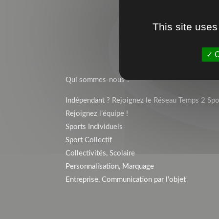
This site uses
O
TEMPS 2 SPORT
Qui sommes-nous ?
Indépendant ? Rejoignez le Réseau Temps 2 Spor
Rejoignez l’équipe !
Sports Individuels
Sport Collectif
Collectivités, Scolaire
Personnalisation, Marquage
Entreprise, Communication par l’objet