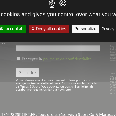
 cookies and gives you control over what you w
Depui
Votre Adresse Mail*
dans l
Avec 
K, accept all
Deny all cookies
Personalize
Privacy 
Niede
spécia
tout l
Rugby
Nom
sport 
t !
Magasi
textil
Erima
récom
parap
J'accepte la
politique de confidentialité
corner
Temp
entre
publi
Votre adresse e-mail est uniquement utilisée pour vous
Vous 
envoyer notre newsletter et des informations sur les activités
maga
de Temps 2 Sport. Vous pouvez toujours utiliser le lien de
Chez
désabonnement inclus dans la newsletter.
Chaus
Armo
.
TEMPS2SPORT.FR. Tous droits réservés à Sport Co & Marqua