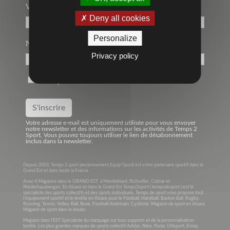
Votre Adresse Mail*
Deny all cookies
Personalize
Nom
Privacy policy
J'accepte la
politique de confidentialité
Votre adresse e-mail est uniquement utilisée pour vous envoyer
notre newsletter et des informations sur les activités de Temps 2
Sport. Vous pouvez toujours utiliser le lien de désabonnement
inclus dans la newsletter.
Depuis 2003, Temps 2 sport (anciennement Equip’Sport) est votre partenaire sportif dans le
Grand Est et dans toute la France .
Avec 4 Magasins dans le GRAND EST à Montbéliard, Richwiller, Colmar et
Niederhausbergen. En Alsace et dans le Grand Est Temps2sport ( tempsdesport ) est le
spécialiste des sports collectifs et des sports individuels. Temps de sport vous propose tout
l’équipement sportif et le textile en Alsace pour le Football, Handball, Basket-Ball, Rugby,
Running, Tennis, Volley-Ball, Boxe, Football Américain, Cyclisme. Magasin de sport en Alsace,
Magasin de sport dans le doubs.
Magasin dans l’EST Spécialiste du marquage sur tous supports et de la personnalisation
textile. Les plus grandes marques de sports collectif Adidas, Nike, Puma, Uhlsport, Erima,