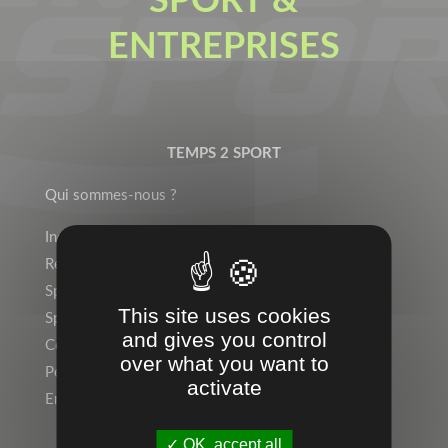
SPORT &
ENTREPRISES
TEMPS 2 SPORT
Qui sommes-nous ?
Indépendant ? Rejoignez le Réseau Temps 2 Sport !
Rejoignez l’équipe !
Sports Individuels
This site uses cookies
Sport Collectif
and gives you control
Collectivités, Scolaire
over what you want to
Personnalisation, Marquage
activate
Entreprise, Communication par l’objet
OK, accept all