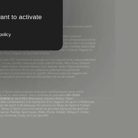
ant to activate
s 2003, Temps 2 sport (anciennement Equip’Sport) est votre partenaire sportif
e Grand Est et dans toute la France .
policy
4 Magasins dans le GRAND EST à Montbéliard, Richwiller, Colmar et
rhausbergen. En Alsace et dans le Grand Est Temps2sport ( tempsdesport ) est le
liste des sports collectifs et des sports individuels. Temps de sport vous propose
’équipement sportif et le textile en Alsace pour le Football, Handball, Basket-Ball,
, Running, Tennis, Volley-Ball, Boxe, Football Américain, Cyclisme. Magasin de
en Alsace, Magasin de sport dans le doubs.
n dans l’EST Spécialiste du marquage sur tous supports et de la personnalisation
e. Les plus grandes marques de sports collectif Adidas, Nike, Puma, Uhlsport,
, Under Armour, Hummel, Mizuno, Asics, Babolat, Yonex. Objets publicitaires,
penses sportives. Nous vous proposons également une gamme de
harmacie et protection pour les sportifs. Retrouvez dans nos magasins des
s spécialisés pour les arbitres et les gardiens de but de football.
s 2 Sport vous propose tout pour communiquer pour votre
prise ou association. Nous sommes le spécialiste
des objets
citaires
et de la PLV (Panneaux, bâches, Rollup, Flyer)
êtes certainement à la recherche d’un magasin de sport à Mulhouse.
sin de sport à Strasbourg. Ou encore un Shop de Sport à Colmar.
 Temps 2 Sport vous trouverez les grandes marques de sport en
sures, Textiles, Sportswear (Nike, Puma, Adidas, Uhlsport, Under
ur Hummel, Erima, Le Coq Sportif).