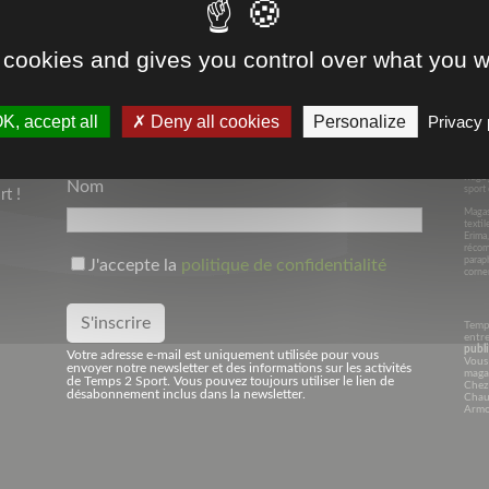
 cookies and gives you control over what you w
Depui
Votre Adresse Mail*
dans l
K, accept all
Deny all cookies
Personalize
Privacy 
Avec 
Niede
spécia
tout l
Rugby
Nom
sport 
t !
Magasi
textil
Erima
récom
parap
J'accepte la
politique de confidentialité
corner
Temp
entre
publi
Votre adresse e-mail est uniquement utilisée pour vous
Vous 
envoyer notre newsletter et des informations sur les activités
maga
de Temps 2 Sport. Vous pouvez toujours utiliser le lien de
Chez
désabonnement inclus dans la newsletter.
Chaus
Armo