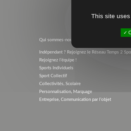
This site uses
TEMPS 2 SPORT
O
Qui sommes-nous ?
Indépendant ? Rejoignez le Réseau Temps 2 Spor
Rejoignez l’équipe !
Sports Individuels
Sport Collectif
Collectivités, Scolaire
Personnalisation, Marquage
Entreprise, Communication par l’objet