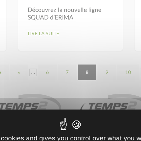
Découvrez la nouvelle ligne
SQUAD d’ERIMA
LIRE LA SUITE
e
«
…
6
7
8
9
10
 cookies and gives you control over what you w
COLMAR (68)
RICHWILLER (68)