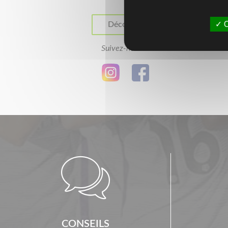
O
Découvrir
Suivez-nous ...

CONSEILS