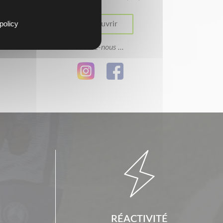
policy
Découvrir
Suivez-nous ...

RÉACTIVITÉ