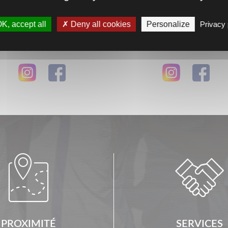
K, accept all
Deny all cookies
Personalize
Privacy 
Découvrir
Découvrir
Suivez-nous ...
Suivez-nous ...


PROXIMITÉ
SERVICES