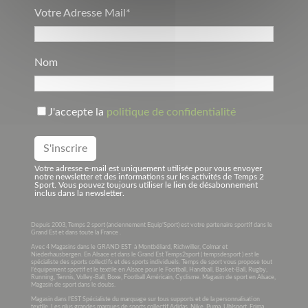
Votre Adresse Mail*
Nom
J'accepte la
politique de confidentialité
Votre adresse e-mail est uniquement utilisée pour vous envoyer
notre newsletter et des informations sur les activités de Temps 2
Sport. Vous pouvez toujours utiliser le lien de désabonnement
inclus dans la newsletter.
Depuis 2003, Temps 2 sport (anciennement Equip’Sport) est votre partenaire sportif dans le
Grand Est et dans toute la France .
Avec 4 Magasins dans le GRAND EST à Montbéliard, Richwiller, Colmar et
Niederhausbergen. En Alsace et dans le Grand Est Temps2sport ( tempsdesport ) est le
spécialiste des sports collectifs et des sports individuels. Temps de sport vous propose tout
l’équipement sportif et le textile en Alsace pour le Football, Handball, Basket-Ball, Rugby,
Running, Tennis, Volley-Ball, Boxe, Football Américain, Cyclisme. Magasin de sport en Alsace,
Magasin de sport dans le doubs.
Magasin dans l’EST Spécialiste du marquage sur tous supports et de la personnalisation
textile. Les plus grandes marques de sports collectif Adidas, Nike, Puma, Uhlsport, Erima,