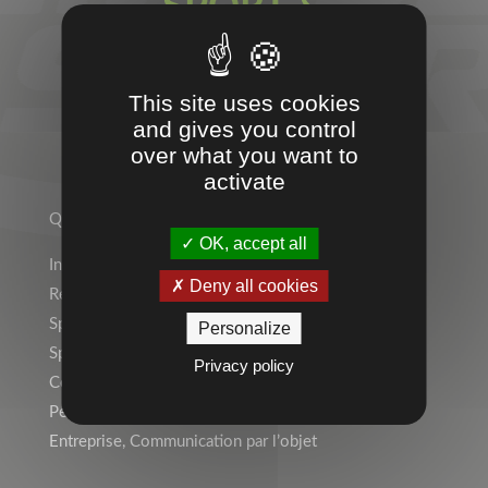
SPORT &
ENTREPRISES
This site uses cookies
and gives you control
over what you want to
TEMPS 2 SPORT
activate
Qui sommes-nous ?
OK, accept all
Indépendant ? Rejoignez le Réseau Temps 2 Sport !
Deny all cookies
Rejoignez l’équipe !
Sports Individuels
Personalize
Sport Collectif
Privacy policy
Collectivités, Scolaire
Personnalisation, Marquage
Entreprise, Communication par l’objet