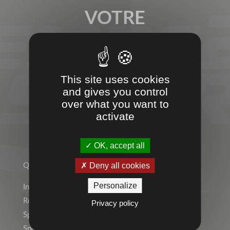
VOTRE
PARTENAIRE
SPORT &
This site uses cookies
ENTREPRISES
and gives you control
over what you want to
activate
TEMPS 2 SPORT
OK, accept all
Deny all cookies
Qui sommes-nous ?
Personalize
Indépendant ? Rejoignez le Réseau Temps 2 Sport !
Rejoignez l’équipe !
Privacy policy
Sports Individuels
Sport Collectif