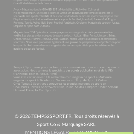
Depuis 2003, Temps 2 sport (anciennement Equip’Sport) est votre partenaire sportif dans le
Grand Est et dans toute la France .
Avec 4 Magasins dans le GRAND EST à Montbéliard, Richwiller, Colmar et
Niederhausbergen. En Alsace et dans le Grand Est Temps2sport ( tempsdesport ) est le
spécialiste des sports collectifs et des sports individuels. Temps de sport vous propose tout
l’équipement sportif et le textile en Alsace pour le Football, Handball, Basket-Ball, Rugby,
Running, Tennis, Volley-Ball, Boxe, Football Américain, Cyclisme. Magasin de sport en Alsace,
Magasin de sport dans le doubs.
Magasin dans l’EST Spécialiste du marquage sur tous supports et de la personnalisation
textile. Les plus grandes marques de sports collectif Adidas, Nike, Puma, Uhlsport, Erima,
Under Armour, Hummel, Mizuno, Asics, Babolat, Yonex. Objets publicitaires, récompenses
sportives. Nous vous proposons également une gamme de parapharmacie et protection pour
les sportifs. Retrouvez dans nos magasins des corners spécialisés pour les arbitres et les
gardiens de but de football.
Temps 2 Sport vous propose tout pour communiquer pour votre entreprise ou
association. Nous sommes le spécialiste
des objets publicitaires
et de la PLV
(Panneaux, bâches, Rollup, Flyer)
Vous êtes certainement à la recherche d’un magasin de sport à Mulhouse.
magasin de sport à Strasbourg. Ou encore un Shop de Sport à Colmar.
Chez Temps 2 Sport vous trouverez les grandes marques de sport en
Chaussures, Textiles, Sportswear (Nike, Puma, Adidas, Uhlsport, Under Armour
Hummel, Erima, Le Coq Sportif).
© 2026.
TEMPS2SPORT.FR. Tous droits réservés à
Sport Co & Marquage SARL
.
MENTIONS LÉGALES & POLITIQUE DE