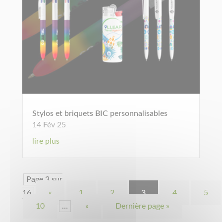
Stylos et briquets BIC personnalisables
14 Fév 25
lire plus
Page 3 sur
16
«
1
2
3
4
5
10
…
»
Dernière page »