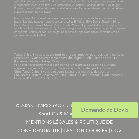
spécialiste des sports collectifs et des sports individuels. Temps de sport vous propose tout
l’équipement sportif et le textile en Alsace pour le Football, Handball, Basket-Ball, Rugby,
Running, Tennis, Volley-Ball, Boxe, Football Américain, Cyclisme. Magasin de sport en Alsace,
Magasin de sport dans le doubs.
Magasin dans l’EST Spécialiste du marquage sur tous supports et de la personnalisation
textile. Les plus grandes marques de sports collectif Adidas, Nike, Puma, Uhlsport, Erima,
Under Armour, Hummel, Mizuno, Asics, Babolat, Yonex. Objets publicitaires, récompenses
sportives. Nous vous proposons également une gamme de parapharmacie et protection pour
les sportifs. Retrouvez dans nos magasins des corners spécialisés pour les arbitres et les
gardiens de but de football.
Temps 2 Sport vous propose tout pour communiquer pour votre entreprise ou
association. Nous sommes le spécialiste
des objets publicitaires
et de la PLV
(Panneaux, bâches, Rollup, Flyer)
Vous êtes certainement à la recherche d’un magasin de sport à Mulhouse.
magasin de sport à Strasbourg. Ou encore un Shop de Sport à Colmar.
Chez Temps 2 Sport vous trouverez les grandes marques de sport en
Chaussures, Textiles, Sportswear (Nike, Puma, Adidas, Uhlsport, Under Armour
Hummel, Erima, Le Coq Sportif).
© 2026.
TEMPS2SPORT.FR. Tous droits réservés à
Demande de Devis
Sport Co & Marquage SARL
.
MENTIONS LÉGALES & POLITIQUE DE
CONFIDENTIALITÉ
|
GESTION COOKIES
|
CGV