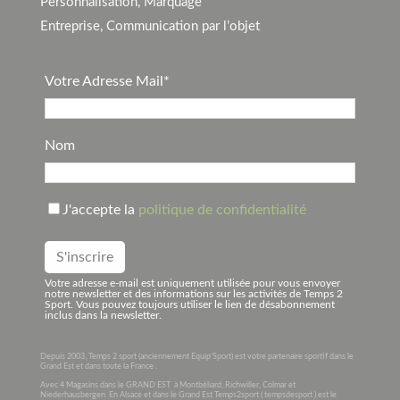
Personnalisation, Marquage
Entreprise, Communication par l’objet
Votre Adresse Mail*
Nom
J'accepte la
politique de confidentialité
Votre adresse e-mail est uniquement utilisée pour vous envoyer
notre newsletter et des informations sur les activités de Temps 2
Sport. Vous pouvez toujours utiliser le lien de désabonnement
inclus dans la newsletter.
Depuis 2003, Temps 2 sport (anciennement Equip’Sport) est votre partenaire sportif dans le
Grand Est et dans toute la France .
Avec 4 Magasins dans le GRAND EST à Montbéliard, Richwiller, Colmar et
Niederhausbergen. En Alsace et dans le Grand Est Temps2sport ( tempsdesport ) est le