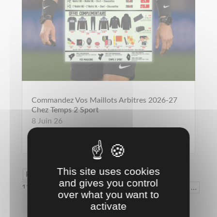
Commandez Vos Maillots Arbitres 2026-27
Chez Temps 2 Sport
8 Juin 26
lire plus
This site uses cookies
Page 1 sur
and gives you control
13
1
2
3
4
5
…
over what you want to
10
…
»
Dernière page »
activate