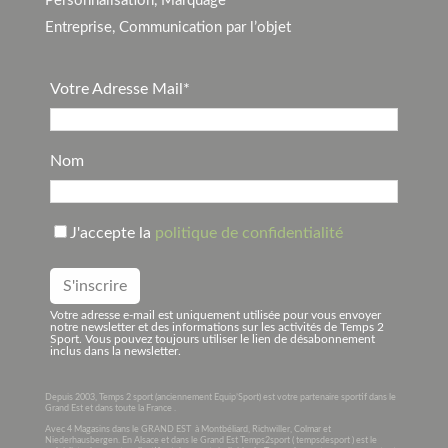
Personnalisation, Marquage
Entreprise, Communication par l’objet
Votre Adresse Mail*
Nom
J'accepte la
politique de confidentialité
Votre adresse e-mail est uniquement utilisée pour vous envoyer
notre newsletter et des informations sur les activités de Temps 2
Sport. Vous pouvez toujours utiliser le lien de désabonnement
inclus dans la newsletter.
Depuis 2003, Temps 2 sport (anciennement Equip’Sport) est votre partenaire sportif dans le
Grand Est et dans toute la France .
Avec 4 Magasins dans le GRAND EST à Montbéliard, Richwiller, Colmar et
Niederhausbergen. En Alsace et dans le Grand Est Temps2sport ( tempsdesport ) est le