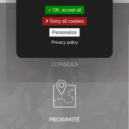
OK, accept all
Deny all cookies

Personalize
Privacy policy
CONSEILS

PROXIMITÉ