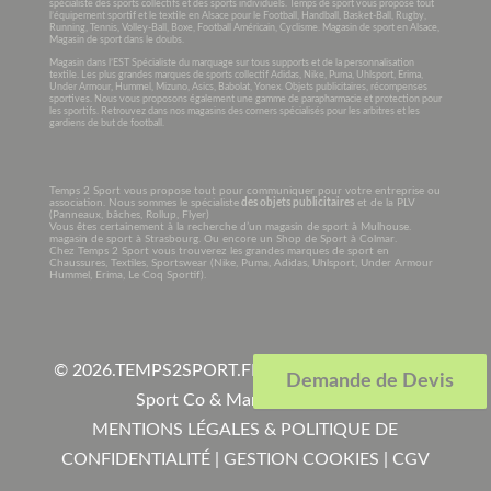
spécialiste des sports collectifs et des sports individuels. Temps de sport vous propose tout
l’équipement sportif et le textile en Alsace pour le Football, Handball, Basket-Ball, Rugby,
Running, Tennis, Volley-Ball, Boxe, Football Américain, Cyclisme. Magasin de sport en Alsace,
Magasin de sport dans le doubs.
Magasin dans l’EST Spécialiste du marquage sur tous supports et de la personnalisation
textile. Les plus grandes marques de sports collectif Adidas, Nike, Puma, Uhlsport, Erima,
Under Armour, Hummel, Mizuno, Asics, Babolat, Yonex. Objets publicitaires, récompenses
sportives. Nous vous proposons également une gamme de parapharmacie et protection pour
les sportifs. Retrouvez dans nos magasins des corners spécialisés pour les arbitres et les
gardiens de but de football.
Temps 2 Sport vous propose tout pour communiquer pour votre entreprise ou
association. Nous sommes le spécialiste
des objets publicitaires
et de la PLV
(Panneaux, bâches, Rollup, Flyer)
Vous êtes certainement à la recherche d’un magasin de sport à Mulhouse.
magasin de sport à Strasbourg. Ou encore un Shop de Sport à Colmar.
Chez Temps 2 Sport vous trouverez les grandes marques de sport en
Chaussures, Textiles, Sportswear (Nike, Puma, Adidas, Uhlsport, Under Armour
Hummel, Erima, Le Coq Sportif).
© 2026.
TEMPS2SPORT.FR. Tous droits réservés à
Demande de Devis
Sport Co & Marquage SARL
.
MENTIONS LÉGALES & POLITIQUE DE
CONFIDENTIALITÉ
|
GESTION COOKIES
|
CGV