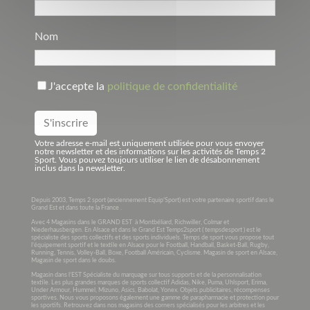
Nom
J'accepte la
politique de confidentialité
Votre adresse e-mail est uniquement utilisée pour vous envoyer
notre newsletter et des informations sur les activités de Temps 2
Sport. Vous pouvez toujours utiliser le lien de désabonnement
inclus dans la newsletter.
Depuis 2003, Temps 2 sport (anciennement Equip’Sport) est votre partenaire sportif dans le
Grand Est et dans toute la France .
Avec 4 Magasins dans le GRAND EST à Montbéliard, Richwiller, Colmar et
Niederhausbergen. En Alsace et dans le Grand Est Temps2sport ( tempsdesport ) est le
spécialiste des sports collectifs et des sports individuels. Temps de sport vous propose tout
l’équipement sportif et le textile en Alsace pour le Football, Handball, Basket-Ball, Rugby,
Running, Tennis, Volley-Ball, Boxe, Football Américain, Cyclisme. Magasin de sport en Alsace,
Magasin de sport dans le doubs.
Magasin dans l’EST Spécialiste du marquage sur tous supports et de la personnalisation
textile. Les plus grandes marques de sports collectif Adidas, Nike, Puma, Uhlsport, Erima,
Under Armour, Hummel, Mizuno, Asics, Babolat, Yonex. Objets publicitaires, récompenses
sportives. Nous vous proposons également une gamme de parapharmacie et protection pour
les sportifs. Retrouvez dans nos magasins des corners spécialisés pour les arbitres et les