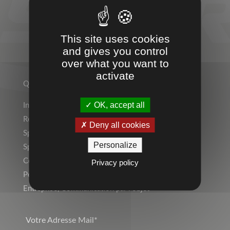
ENTREPRISES
This site uses cookies
and gives you control
over what you want to
TEMPS 2 SPORT
activate
Qui sommes-nous ?
OK, accept all
Indépendant ? Rejoignez le Réseau Temps 2 Sport !
Rejoignez l’équipe !
Deny all cookies
Sports Individuels
Personalize
Sport Collectif
Collectivités, Scolaire
Privacy policy
Personnalisation, Marquage
Entreprise, Communication par l’objet
Votre Adresse Mail*