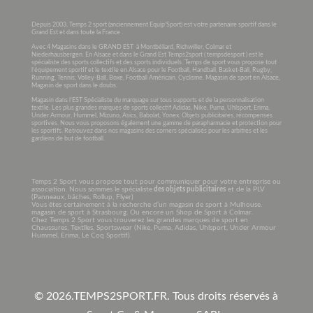
Depuis 2003, Temps 2 sport (anciennement Equip’Sport) est votre partenaire sportif dans le
Grand Est et dans toute la France .
Avec 4 Magasins dans le GRAND EST à Montbéliard, Richwiller, Colmar et
Niederhausbergen. En Alsace et dans le Grand Est Temps2sport ( tempsdesport ) est le
spécialiste des sports collectifs et des sports individuels. Temps de sport vous propose tout
l’équipement sportif et le textile en Alsace pour le Football, Handball, Basket-Ball, Rugby,
Running, Tennis, Volley-Ball, Boxe, Football Américain, Cyclisme. Magasin de sport en Alsace,
Magasin de sport dans le doubs.
Magasin dans l’EST Spécialiste du marquage sur tous supports et de la personnalisation
textile. Les plus grandes marques de sports collectif Adidas, Nike, Puma, Uhlsport, Erima,
Under Armour, Hummel, Mizuno, Asics, Babolat, Yonex. Objets publicitaires, récompenses
sportives. Nous vous proposons également une gamme de parapharmacie et protection pour
les sportifs. Retrouvez dans nos magasins des corners spécialisés pour les arbitres et les
gardiens de but de football.
Temps 2 Sport vous propose tout pour communiquer pour votre entreprise ou
association. Nous sommes le spécialiste
des objets publicitaires
et de la PLV
(Panneaux, bâches, Rollup, Flyer)
Vous êtes certainement à la recherche d’un magasin de sport à Mulhouse.
magasin de sport à Strasbourg. Ou encore un Shop de Sport à Colmar.
Chez Temps 2 Sport vous trouverez les grandes marques de sport en
Chaussures, Textiles, Sportswear (Nike, Puma, Adidas, Uhlsport, Under Armour
Hummel, Erima, Le Coq Sportif).
© 2026.
TEMPS2SPORT.FR. Tous droits réservés à