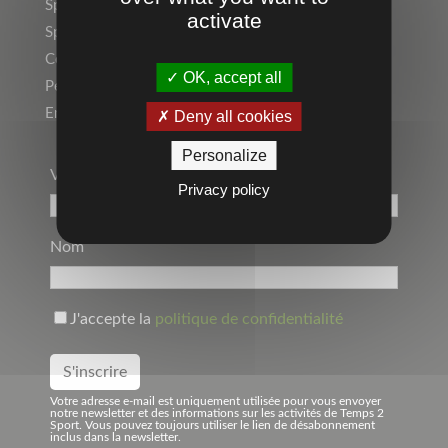
Sports Individuels
activate
Sport Collectif
Collectivités, Scolaire
OK, accept all
Personnalisation, Marquage
Entreprise, Communication par l’objet
Deny all cookies
Personalize
Votre Adresse Mail*
Privacy policy
Nom
J'accepte la
politique de confidentialité
Votre adresse e-mail est uniquement utilisée pour vous envoyer
notre newsletter et des informations sur les activités de Temps 2
Sport. Vous pouvez toujours utiliser le lien de désabonnement
inclus dans la newsletter.