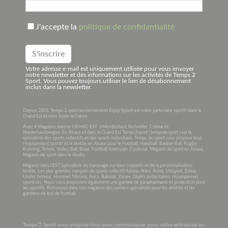
J'accepte la
politique de confidentialité
Votre adresse e-mail est uniquement utilisée pour vous envoyer
notre newsletter et des informations sur les activités de Temps 2
Sport. Vous pouvez toujours utiliser le lien de désabonnement
inclus dans la newsletter.
Depuis 2003, Temps 2 sport (anciennement Equip’Sport) est votre partenaire sportif dans le
Grand Est et dans toute la France .
Avec 4 Magasins dans le GRAND EST à Montbéliard, Richwiller, Colmar et
Niederhausbergen. En Alsace et dans le Grand Est Temps2sport ( tempsdesport ) est le
spécialiste des sports collectifs et des sports individuels. Temps de sport vous propose tout
l’équipement sportif et le textile en Alsace pour le Football, Handball, Basket-Ball, Rugby,
Running, Tennis, Volley-Ball, Boxe, Football Américain, Cyclisme. Magasin de sport en Alsace,
Magasin de sport dans le doubs.
Magasin dans l’EST Spécialiste du marquage sur tous supports et de la personnalisation
textile. Les plus grandes marques de sports collectif Adidas, Nike, Puma, Uhlsport, Erima,
Under Armour, Hummel, Mizuno, Asics, Babolat, Yonex. Objets publicitaires, récompenses
sportives. Nous vous proposons également une gamme de parapharmacie et protection pour
les sportifs. Retrouvez dans nos magasins des corners spécialisés pour les arbitres et les
gardiens de but de football.
Temps 2 Sport vous propose tout pour communiquer pour votre entreprise ou