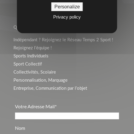
Personalize
TEMPS 2 SPORT
Privacy policy
Qui sommes-nous ?
Indépendant ? Rejoignez le Réseau Temps 2 Sport !
Rejoignez l’équipe !
Sports Individuels
Sport Collectif
Collectivités, Scolaire
Personnalisation, Marquage
Entreprise, Communication par l’objet
Votre Adresse Mail*
Nom