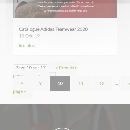
Catalogue Adidas Teamwear 2020
10 Déc 19
lire plus
Page 10 sur 17
« Première
page
«
…
8
9
10
11
12
…
page »