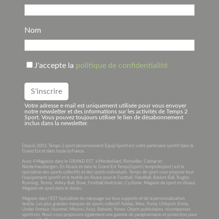
Nom
J'accepte la
politique de confidentialité
Votre adresse e-mail est uniquement utilisée pour vous envoyer
notre newsletter et des informations sur les activités de Temps 2
Sport. Vous pouvez toujours utiliser le lien de désabonnement
inclus dans la newsletter.
Depuis 2003, Temps 2 sport (anciennement Equip’Sport) est votre partenaire sportif dans le
Grand Est et dans toute la France .
Avec 4 Magasins dans le GRAND EST à Montbéliard, Richwiller, Colmar et
Niederhausbergen. En Alsace et dans le Grand Est Temps2sport ( tempsdesport ) est le
spécialiste des sports collectifs et des sports individuels. Temps de sport vous propose tout
l’équipement sportif et le textile en Alsace pour le Football, Handball, Basket-Ball, Rugby,
Running, Tennis, Volley-Ball, Boxe, Football Américain, Cyclisme. Magasin de sport en Alsace,
Magasin de sport dans le doubs.
Magasin dans l’EST Spécialiste du marquage sur tous supports et de la personnalisation
textile. Les plus grandes marques de sports collectif Adidas, Nike, Puma, Uhlsport, Erima,
Under Armour, Hummel, Mizuno, Asics, Babolat, Yonex. Objets publicitaires, récompenses
sportives. Nous vous proposons également une gamme de parapharmacie et protection pour