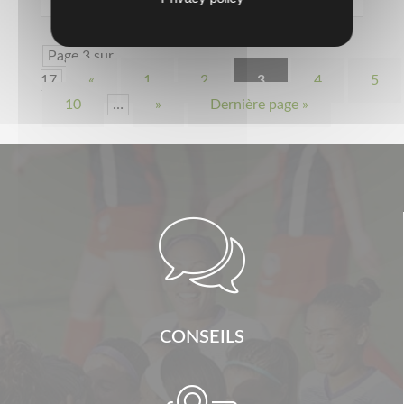
Page 3 sur
17
«
1
2
3
4
5
10
…
»
Dernière page »

CONSEILS