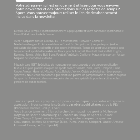
Votre adresse e-mail est uniquement utilisée pour vous envoyer
notre newsletter et des informations sur les activités de Temps 2
Sport. Vous pouvez toujours utiliser le lien de désabonnement
inclus dans la newsletter.
Depuis 2003, Temps 2 sport (anciennement Equip’Sport) est votre partenaire sportif dans le
Grand Est et dans toute la France .
Avec 4 Magasins dans le GRAND EST à Montbéliard, Richwiller, Colmar et
Niederhausbergen. En Alsace et dans le Grand Est Temps2sport ( tempsdesport ) est le
spécialiste des sports collectifs et des sports individuels. Temps de sport vous propose tout
l’équipement sportif et le textile en Alsace pour le Football, Handball, Basket-Ball, Rugby,
Running, Tennis, Volley-Ball, Boxe, Football Américain, Cyclisme. Magasin de sport en Alsace,
Magasin de sport dans le doubs.
Magasin dans l’EST Spécialiste du marquage sur tous supports et de la personnalisation
textile. Les plus grandes marques de sports collectif Adidas, Nike, Puma, Uhlsport, Erima,
Under Armour, Hummel, Mizuno, Asics, Babolat, Yonex. Objets publicitaires, récompenses
sportives. Nous vous proposons également une gamme de parapharmacie et protection pour
les sportifs. Retrouvez dans nos magasins des corners spécialisés pour les arbitres et les
gardiens de but de football.
Temps 2 Sport vous propose tout pour communiquer pour votre entreprise ou
association. Nous sommes le spécialiste
des objets publicitaires
et de la PLV
(Panneaux, bâches, Rollup, Flyer)
Vous êtes certainement à la recherche d’un magasin de sport à Mulhouse.
magasin de sport à Strasbourg. Ou encore un Shop de Sport à Colmar.
Chez Temps 2 Sport vous trouverez les grandes marques de sport en
Chaussures, Textiles, Sportswear (Nike, Puma, Adidas, Uhlsport, Under Armour
Hummel, Erima, Le Coq Sportif).