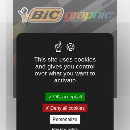
This site uses cookies
and gives you control
over what you want to
activate
OK, accept all
Deny all cookies
Stylos et briquets BIC personnalisables
14 Fév 25
Personalize
lire plus
Privacy policy