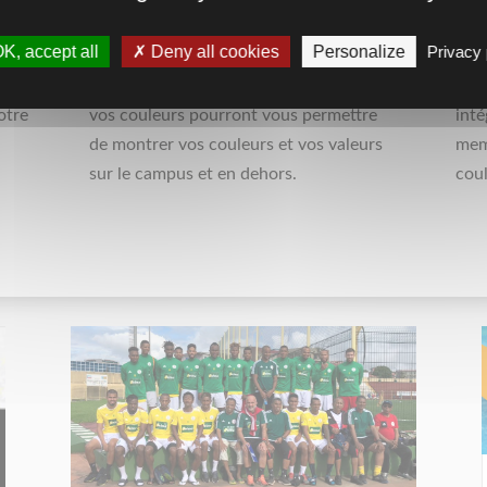
qui
Un signe d’appartenance à votre
La c
K, accept all
Deny all cookies
Personalize
Privacy 
lant
université, votre unités ou votre
peut
nt
association étudiante. les claquettes à
votr
otre
vos couleurs pourront vous permettre
inté
de montrer vos couleurs et vos valeurs
mem
sur le campus et en dehors.
coul