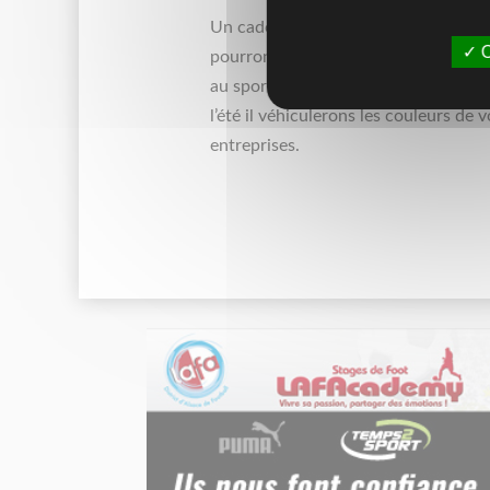
Un cadeau pour vos collaborateurs 
O
pourront porter ces claquettes en al
au sport ou dans les douches. Penda
l’été il véhiculerons les couleurs de v
entreprises.