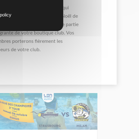
laquette est l’objet tendance qui
policy
 être le cadeau des fêtes de Noël de
e club. Ou encore il peut faire partie
grante de votre boutique club. Vos
bres porterons fièrement les
eurs de votre club.