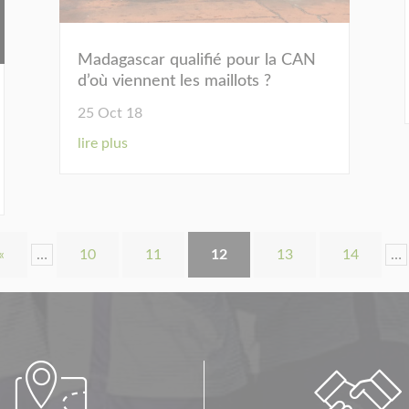
Madagascar qualifié pour la CAN
d’où viennent les maillots ?
25 Oct 18
lire plus
«
…
10
11
12
13
14
…

