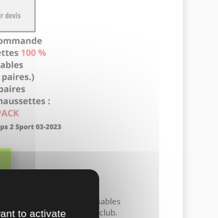
s
dales de bains personnalisables
ant to activate
r votre association, votre club.