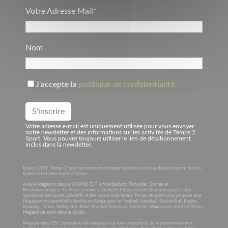
Votre Adresse Mail*
Nom
J'accepte la
politique de confidentialité
Votre adresse e-mail est uniquement utilisée pour vous envoyer
notre newsletter et des informations sur les activités de Temps 2
Sport. Vous pouvez toujours utiliser le lien de désabonnement
inclus dans la newsletter.
Depuis 2003, Temps 2 sport (anciennement Equip’Sport) est votre partenaire sportif dans le
Grand Est et dans toute la France .
Avec 4 Magasins dans le GRAND EST à Montbéliard, Richwiller, Colmar et
Niederhausbergen. En Alsace et dans le Grand Est Temps2sport ( tempsdesport ) est le
spécialiste des sports collectifs et des sports individuels. Temps de sport vous propose tout
l’équipement sportif et le textile en Alsace pour le Football, Handball, Basket-Ball, Rugby,
Running, Tennis, Volley-Ball, Boxe, Football Américain, Cyclisme. Magasin de sport en Alsace,
Magasin de sport dans le doubs.
Magasin dans l’EST Spécialiste du marquage sur tous supports et de la personnalisation