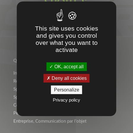
SPORT &
ENTREPRISES
This site uses cookies
and gives you control
over what you want to
TEMPS 2 SPORT
activate
Qui sommes-nous ?
OK, accept all
Indépendant ? Rejoignez le Réseau Temps 2 Sport !
Deny all cookies
Rejoignez l’équipe !
Sports Individuels
Personalize
Sport Collectif
Privacy policy
Collectivités, Scolaire
Personnalisation, Marquage
Entreprise, Communication par l’objet