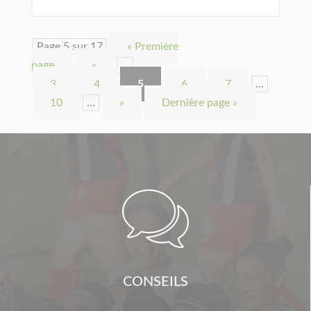
Page 5 sur 17
« Première
page
«
…
3
4
5
6
7
…
10
…
»
Dernière page »

CONSEILS