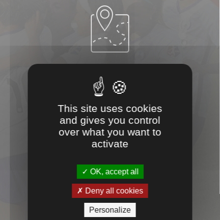

PROXIMITÉ

This site uses cookies
and gives you control
over what you want to
activate
SERVICES
OK, accept all
Deny all cookies

Personalize