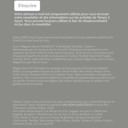
Votre adresse e-mail est uniquement utilisée pour vous envoyer
notre newsletter et des informations sur les activités de Temps 2
Sport. Vous pouvez toujours utiliser le lien de désabonnement
inclus dans la newsletter.
Depuis 2003, Temps 2 sport (anciennement Equip’Sport) est votre partenaire sportif dans le
Grand Est et dans toute la France .
Avec 4 Magasins dans le GRAND EST à Montbéliard, Richwiller, Colmar et
Niederhausbergen. En Alsace et dans le Grand Est Temps2sport ( tempsdesport ) est le
spécialiste des sports collectifs et des sports individuels. Temps de sport vous propose tout
l’équipement sportif et le textile en Alsace pour le Football, Handball, Basket-Ball, Rugby,
Running, Tennis, Volley-Ball, Boxe, Football Américain, Cyclisme. Magasin de sport en Alsace,
Magasin de sport dans le doubs.
Magasin dans l’EST Spécialiste du marquage sur tous supports et de la personnalisation
textile. Les plus grandes marques de sports collectif Adidas, Nike, Puma, Uhlsport, Erima,
Under Armour, Hummel, Mizuno, Asics, Babolat, Yonex. Objets publicitaires, récompenses
sportives. Nous vous proposons également une gamme de parapharmacie et protection pour
les sportifs. Retrouvez dans nos magasins des corners spécialisés pour les arbitres et les
gardiens de but de football.
Temps 2 Sport vous propose tout pour communiquer pour votre entreprise ou
association. Nous sommes le spécialiste
des objets publicitaires
et de la PLV
(Panneaux, bâches, Rollup, Flyer)
Vous êtes certainement à la recherche d’un magasin de sport à Mulhouse.
magasin de sport à Strasbourg. Ou encore un Shop de Sport à Colmar.
Chez Temps 2 Sport vous trouverez les grandes marques de sport en
Chaussures, Textiles, Sportswear (Nike, Puma, Adidas, Uhlsport, Under Armour
Hummel, Erima, Le Coq Sportif).