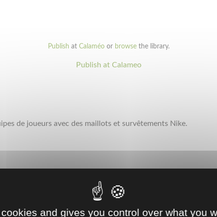
Publish
at
Calaméo
or
browse
the library.
Publish at Calameo
ipes de joueurs avec des maillots et survêtements Nike.
 cookies and gives you control over what you w