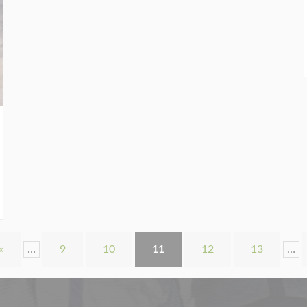
«
…
9
10
11
12
13
…