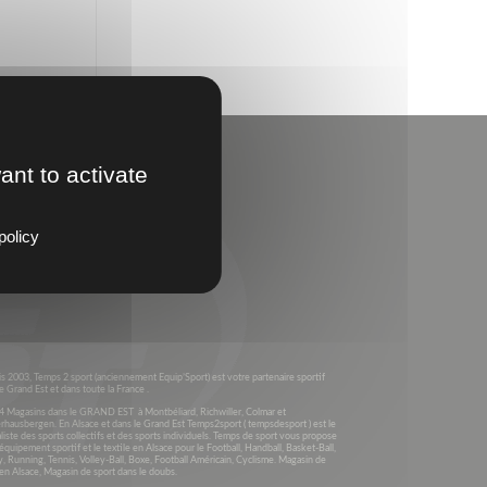
ant to activate
policy
s 2003, Temps 2 sport (anciennement Equip’Sport) est votre partenaire sportif
e Grand Est et dans toute la France .
4 Magasins dans le GRAND EST à Montbéliard, Richwiller, Colmar et
rhausbergen. En Alsace et dans le Grand Est Temps2sport ( tempsdesport ) est le
liste des sports collectifs et des sports individuels. Temps de sport vous propose
’équipement sportif et le textile en Alsace pour le Football, Handball, Basket-Ball,
, Running, Tennis, Volley-Ball, Boxe, Football Américain, Cyclisme. Magasin de
en Alsace, Magasin de sport dans le doubs.