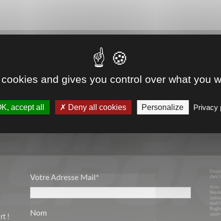
 cookies and gives you control over what you w
VOTRE PARTENAIRE
K, accept all
Deny all cookies
Personalize
Privacy 
SPORT & ENTREPRISES
Depui
Votre Adresse Mail*
dans l
Avec 
Niede
spécia
tout l
Rugby
Nom
sport 
t !