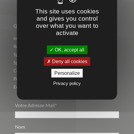
This site uses cookies
TEMPS 2 SPORT
and gives you control
over what you want to
Qui sommes-nous ?
activate
Indépendant ? Rejoignez le Réseau Temps 2 Sport !
Rejoignez l’équipe !
OK, accept all
Sports Individuels
Deny all cookies
Sport Collectif
Collectivités, Scolaire
Personalize
Personnalisation, Marquage
Privacy policy
Entreprise, Communication par l’objet
Votre Adresse Mail*
Nom