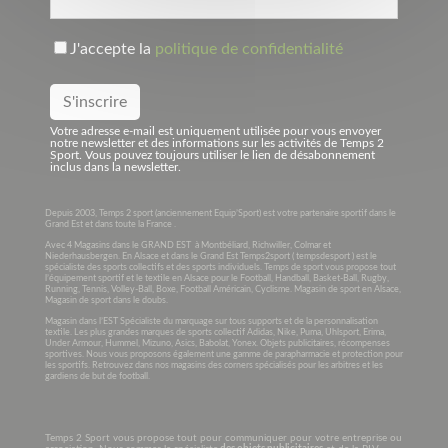
J'accepte la
politique de confidentialité
Votre adresse e-mail est uniquement utilisée pour vous envoyer
notre newsletter et des informations sur les activités de Temps 2
Sport. Vous pouvez toujours utiliser le lien de désabonnement
inclus dans la newsletter.
Depuis 2003, Temps 2 sport (anciennement Equip’Sport) est votre partenaire sportif dans le
Grand Est et dans toute la France .
Avec 4 Magasins dans le GRAND EST à Montbéliard, Richwiller, Colmar et
Niederhausbergen. En Alsace et dans le Grand Est Temps2sport ( tempsdesport ) est le
spécialiste des sports collectifs et des sports individuels. Temps de sport vous propose tout
l’équipement sportif et le textile en Alsace pour le Football, Handball, Basket-Ball, Rugby,
Running, Tennis, Volley-Ball, Boxe, Football Américain, Cyclisme. Magasin de sport en Alsace,
Magasin de sport dans le doubs.
Magasin dans l’EST Spécialiste du marquage sur tous supports et de la personnalisation
textile. Les plus grandes marques de sports collectif Adidas, Nike, Puma, Uhlsport, Erima,
Under Armour, Hummel, Mizuno, Asics, Babolat, Yonex. Objets publicitaires, récompenses
sportives. Nous vous proposons également une gamme de parapharmacie et protection pour
les sportifs. Retrouvez dans nos magasins des corners spécialisés pour les arbitres et les
gardiens de but de football.
Temps 2 Sport vous propose tout pour communiquer pour votre entreprise ou