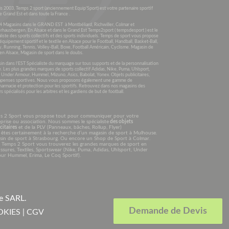
s 2003, Temps 2 sport (anciennement Equip’Sport) est votre partenaire sportif
e Grand Est et dans toute la France .
4 Magasins dans le GRAND EST à Montbéliard, Richwiller, Colmar et
rhausbergen. En Alsace et dans le Grand Est Temps2sport ( tempsdesport ) est le
liste des sports collectifs et des sports individuels. Temps de sport vous propose
’équipement sportif et le textile en Alsace pour le Football, Handball, Basket-Ball,
, Running, Tennis, Volley-Ball, Boxe, Football Américain, Cyclisme. Magasin de
en Alsace, Magasin de sport dans le doubs.
n dans l’EST Spécialiste du marquage sur tous supports et de la personnalisation
e. Les plus grandes marques de sports collectif Adidas, Nike, Puma, Uhlsport,
, Under Armour, Hummel, Mizuno, Asics, Babolat, Yonex. Objets publicitaires,
penses sportives. Nous vous proposons également une gamme de
harmacie et protection pour les sportifs. Retrouvez dans nos magasins des
s spécialisés pour les arbitres et les gardiens de but de football.
s 2 Sport vous propose tout pour communiquer pour votre
prise ou association. Nous sommes le spécialiste
des objets
citaires
et de la PLV (Panneaux, bâches, Rollup, Flyer)
êtes certainement à la recherche d’un magasin de sport à Mulhouse.
sin de sport à Strasbourg. Ou encore un Shop de Sport à Colmar.
 Temps 2 Sport vous trouverez les grandes marques de sport en
sures, Textiles, Sportswear (Nike, Puma, Adidas, Uhlsport, Under
ur Hummel, Erima, Le Coq Sportif).
ge SARL
.
Demande de Devis
OKIES
|
CGV