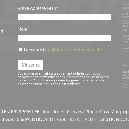
Depui
Votre Adresse Mail*
dans l
Avec 
Niede
spécia
tout l
Rugby
Nom
sport 
t !
Magasi
textil
Erima
récom
parap
J'accepte la
politique de confidentialité
corner
Temp
entre
publi
Votre adresse e-mail est uniquement utilisée pour vous
Vous 
envoyer notre newsletter et des informations sur les activités
maga
de Temps 2 Sport. Vous pouvez toujours utiliser le lien de
Chez
désabonnement inclus dans la newsletter.
Chaus
Armo
.
TEMPS2SPORT.FR. Tous droits réservés à Sport Co & Marqua
LÉGALES & POLITIQUE DE CONFIDENTIALITÉ
|
GESTION CO