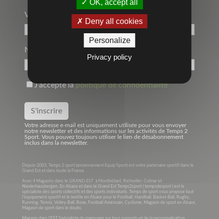
OK, accept all
Votre Adresse Mail*
Deny all cookies
Personalize
Nom
Privacy policy
J'accepte la
politique de confidentialité
Votre adresse e-mail est uniquement utilisée pour vous envoyer
notre newsletter et des informations sur les activités de Temps 2
Sport. Vous pouvez toujours utiliser le lien de désabonnement
inclus dans la newsletter.
Depuis 2003, Temps 2 sport (anciennement Equip’Sport) est votre partenaire sportif dans le
Grand Est et dans toute la France .
Avec 4 Magasins dans le GRAND EST à Montbéliard, Richwiller, Colmar et
Niederhausbergen. En Alsace et dans le Grand Est Temps2sport ( tempsdesport ) est le
spécialiste des sports collectifs et des sports individuels. Temps de sport vous propose tout
l’équipement sportif et le textile en Alsace pour le Football, Handball, Basket-Ball, Rugby,
Running, Tennis, Volley-Ball, Boxe, Football Américain, Cyclisme. Magasin de sport en Alsace,
Magasin de sport dans le doubs.
Magasin dans l’EST Spécialiste du marquage sur tous supports et de la personnalisation