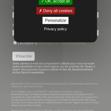
OK, accept all
Votre Adresse Mail*
Deny all cookies
Personalize
Nom
Privacy policy
J'accepte la
politique de confidentialité
Votre adresse e-mail est uniquement utilisée pour vous envoyer
notre newsletter et des informations sur les activités de Temps 2
Sport. Vous pouvez toujours utiliser le lien de désabonnement
inclus dans la newsletter.
Depuis 2003, Temps 2 sport (anciennement Equip’Sport) est votre partenaire sportif dans le
Grand Est et dans toute la France .
Avec 4 Magasins dans le GRAND EST à Montbéliard, Richwiller, Colmar et
Niederhausbergen. En Alsace et dans le Grand Est Temps2sport ( tempsdesport ) est le
spécialiste des sports collectifs et des sports individuels. Temps de sport vous propose tout
l’équipement sportif et le textile en Alsace pour le Football, Handball, Basket-Ball, Rugby,
Running, Tennis, Volley-Ball, Boxe, Football Américain, Cyclisme. Magasin de sport en Alsace,
Magasin de sport dans le doubs.
Magasin dans l’EST Spécialiste du marquage sur tous supports et de la personnalisation