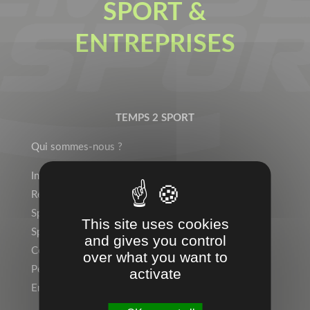
SPORT &
ENTREPRISES
TEMPS 2 SPORT
Qui sommes-nous ?
Indépendant ? Rejoignez le Réseau Temps 2 Sport !
Rejoignez l’équipe !
Sports Individuels
This site uses cookies
Sport Collectif
and gives you control
Collectivités, Scolaire
over what you want to
Personnalisation, Marquage
activate
Entreprise, Communication par l’objet