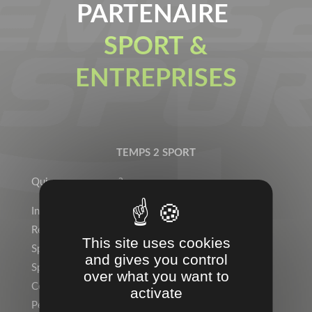
PARTENAIRE
SPORT &
ENTREPRISES
TEMPS 2 SPORT
Qui sommes-nous ?
Indépendant ? Rejoignez le Réseau Temps 2 Sport !
Rejoignez l’équipe !
This site uses cookies
Sports Individuels
and gives you control
Sport Collectif
over what you want to
Collectivités, Scolaire
activate
Personnalisation, Marquage