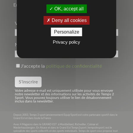
Entreprise, Communication par l’objet
OK, accept all
Deny all cookies
Votre Adresse Mail*
Personalize
Privacy policy
Nom
J'accepte la
politique de confidentialité
Votre adresse e-mail est uniquement utilisée pour vous envoyer
notre newsletter et des informations sur les activités de Temps 2
Sport. Vous pouvez toujours utiliser le lien de désabonnement
inclus dans la newsletter.
Depuis 2003, Temps 2 sport (anciennement Equip’Sport) est votre partenaire sportif dans le
Grand Est et dans toute la France .
Avec 4 Magasins dans le GRAND EST à Montbéliard, Richwiller, Colmar et
Niederhausbergen. En Alsace et dans le Grand Est Temps2sport ( tempsdesport ) est le
spécialiste des sports collectifs et des sports individuels. Temps de sport vous propose tout