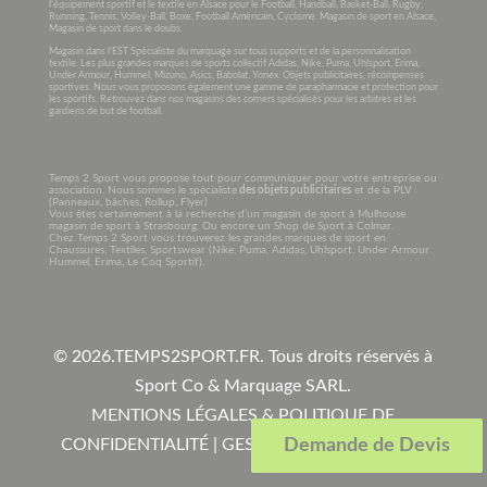
l’équipement sportif et le textile en Alsace pour le Football, Handball, Basket-Ball, Rugby,
Running, Tennis, Volley-Ball, Boxe, Football Américain, Cyclisme. Magasin de sport en Alsace,
Magasin de sport dans le doubs.
Magasin dans l’EST Spécialiste du marquage sur tous supports et de la personnalisation
textile. Les plus grandes marques de sports collectif Adidas, Nike, Puma, Uhlsport, Erima,
Under Armour, Hummel, Mizuno, Asics, Babolat, Yonex. Objets publicitaires, récompenses
sportives. Nous vous proposons également une gamme de parapharmacie et protection pour
les sportifs. Retrouvez dans nos magasins des corners spécialisés pour les arbitres et les
gardiens de but de football.
Temps 2 Sport vous propose tout pour communiquer pour votre entreprise ou
association. Nous sommes le spécialiste
des objets publicitaires
et de la PLV
(Panneaux, bâches, Rollup, Flyer)
Vous êtes certainement à la recherche d’un magasin de sport à Mulhouse.
magasin de sport à Strasbourg. Ou encore un Shop de Sport à Colmar.
Chez Temps 2 Sport vous trouverez les grandes marques de sport en
Chaussures, Textiles, Sportswear (Nike, Puma, Adidas, Uhlsport, Under Armour
Hummel, Erima, Le Coq Sportif).
© 2026.
TEMPS2SPORT.FR. Tous droits réservés à
Sport Co & Marquage SARL
.
MENTIONS LÉGALES & POLITIQUE DE
CONFIDENTIALITÉ
|
GESTION COOKIES
|
CGV
Demande de Devis