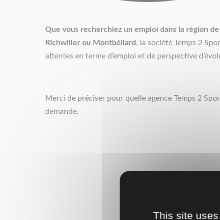
Que vous recherchiez un emploi dans la région de
Richwiller ou Montbéliard
, la société Temps 2 Spo
attentes en terme d’emploi et de perspective d’évol
Merci de préciser pour quelle agence Temps 2 Sport
demande.
This site uses