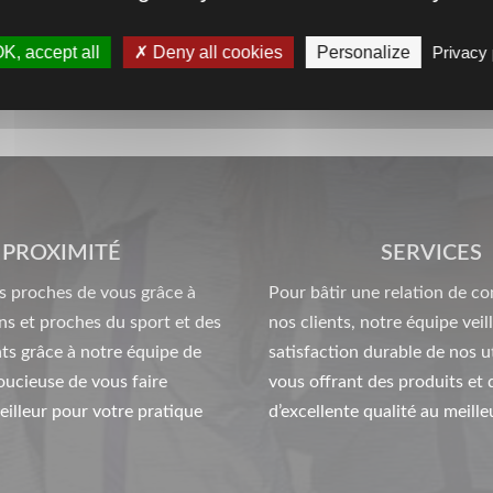
K, accept all
Deny all cookies
Personalize
Privacy 
PROXIMITÉ
SERVICES
 proches de vous grâce à
Pour bâtir une relation de co
ns et proches du sport et des
nos clients, notre équipe veill
ts grâce à notre équipe de
satisfaction durable de nos ut
oucieuse de vous faire
vous offrant des produits et 
eilleur pour votre pratique
d’excellente qualité au meilleu