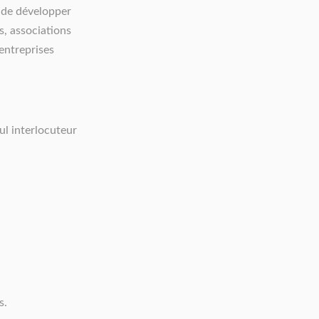
, de développer
s, associations
 entreprises
eul interlocuteur
.
s.