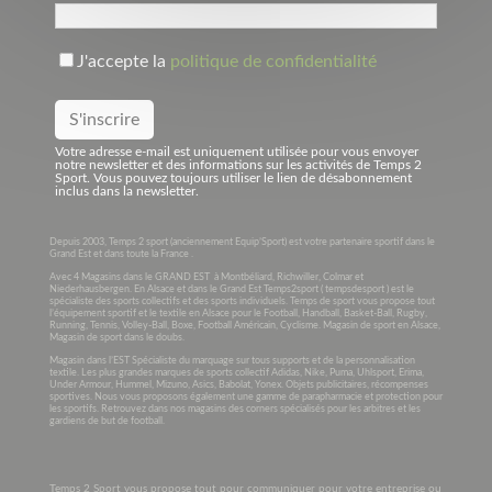
J'accepte la
politique de confidentialité
Votre adresse e-mail est uniquement utilisée pour vous envoyer
notre newsletter et des informations sur les activités de Temps 2
Sport. Vous pouvez toujours utiliser le lien de désabonnement
inclus dans la newsletter.
Depuis 2003, Temps 2 sport (anciennement Equip’Sport) est votre partenaire sportif dans le
Grand Est et dans toute la France .
Avec 4 Magasins dans le GRAND EST à Montbéliard, Richwiller, Colmar et
Niederhausbergen. En Alsace et dans le Grand Est Temps2sport ( tempsdesport ) est le
spécialiste des sports collectifs et des sports individuels. Temps de sport vous propose tout
l’équipement sportif et le textile en Alsace pour le Football, Handball, Basket-Ball, Rugby,
Running, Tennis, Volley-Ball, Boxe, Football Américain, Cyclisme. Magasin de sport en Alsace,
Magasin de sport dans le doubs.
Magasin dans l’EST Spécialiste du marquage sur tous supports et de la personnalisation
textile. Les plus grandes marques de sports collectif Adidas, Nike, Puma, Uhlsport, Erima,
Under Armour, Hummel, Mizuno, Asics, Babolat, Yonex. Objets publicitaires, récompenses
sportives. Nous vous proposons également une gamme de parapharmacie et protection pour
les sportifs. Retrouvez dans nos magasins des corners spécialisés pour les arbitres et les
gardiens de but de football.
Temps 2 Sport vous propose tout pour communiquer pour votre entreprise ou