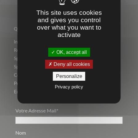
This site uses cookies
TEMPS 2 SPORT
and gives you control
over what you want to
Qui sommes-nous ?
activate
Indépendant ? Rejoignez le Réseau Temps 2 Sport !
Rejoignez l’équipe !
OK, accept all
Sports Individuels
Deny all cookies
Sport Collectif
Collectivités, Scolaire
Personalize
Personnalisation, Marquage
Privacy policy
Entreprise, Communication par l’objet
Votre Adresse Mail*
Nom