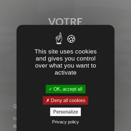
VOTRE
PARTENAIRE
SPORT &
This site uses cookies
and gives you control
ENTREPRISES
over what you want to
activate
OK, accept all
TEMPS 2 SPORT
Deny all cookies
Qui sommes-nous ?
Personalize
Indépendant ? Rejoignez le Réseau Temps 2 Sport !
Privacy policy
Rejoignez l’équipe !