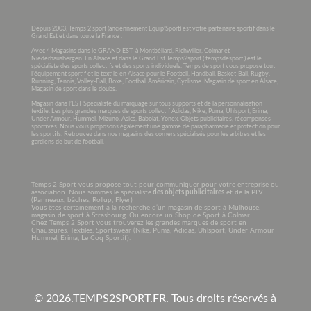
Depuis 2003, Temps 2 sport (anciennement Equip’Sport) est votre partenaire sportif dans le
Grand Est et dans toute la France .
Avec 4 Magasins dans le GRAND EST à Montbéliard, Richwiller, Colmar et
Niederhausbergen. En Alsace et dans le Grand Est Temps2sport ( tempsdesport ) est le
spécialiste des sports collectifs et des sports individuels. Temps de sport vous propose tout
l’équipement sportif et le textile en Alsace pour le Football, Handball, Basket-Ball, Rugby,
Running, Tennis, Volley-Ball, Boxe, Football Américain, Cyclisme. Magasin de sport en Alsace,
Magasin de sport dans le doubs.
Magasin dans l’EST Spécialiste du marquage sur tous supports et de la personnalisation
textile. Les plus grandes marques de sports collectif Adidas, Nike, Puma, Uhlsport, Erima,
Under Armour, Hummel, Mizuno, Asics, Babolat, Yonex. Objets publicitaires, récompenses
sportives. Nous vous proposons également une gamme de parapharmacie et protection pour
les sportifs. Retrouvez dans nos magasins des corners spécialisés pour les arbitres et les
gardiens de but de football.
Temps 2 Sport vous propose tout pour communiquer pour votre entreprise ou
association. Nous sommes le spécialiste
des objets publicitaires
et de la PLV
(Panneaux, bâches, Rollup, Flyer)
Vous êtes certainement à la recherche d’un magasin de sport à Mulhouse.
magasin de sport à Strasbourg. Ou encore un Shop de Sport à Colmar.
Chez Temps 2 Sport vous trouverez les grandes marques de sport en
Chaussures, Textiles, Sportswear (Nike, Puma, Adidas, Uhlsport, Under Armour
Hummel, Erima, Le Coq Sportif).
© 2026.
TEMPS2SPORT.FR. Tous droits réservés à