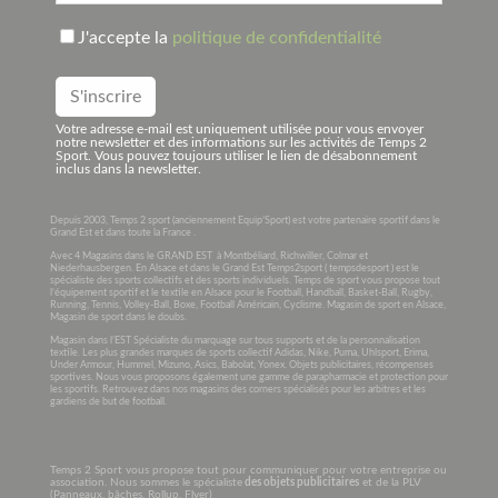
J'accepte la
politique de confidentialité
Votre adresse e-mail est uniquement utilisée pour vous envoyer
notre newsletter et des informations sur les activités de Temps 2
Sport. Vous pouvez toujours utiliser le lien de désabonnement
inclus dans la newsletter.
Depuis 2003, Temps 2 sport (anciennement Equip’Sport) est votre partenaire sportif dans le
Grand Est et dans toute la France .
Avec 4 Magasins dans le GRAND EST à Montbéliard, Richwiller, Colmar et
Niederhausbergen. En Alsace et dans le Grand Est Temps2sport ( tempsdesport ) est le
spécialiste des sports collectifs et des sports individuels. Temps de sport vous propose tout
l’équipement sportif et le textile en Alsace pour le Football, Handball, Basket-Ball, Rugby,
Running, Tennis, Volley-Ball, Boxe, Football Américain, Cyclisme. Magasin de sport en Alsace,
Magasin de sport dans le doubs.
Magasin dans l’EST Spécialiste du marquage sur tous supports et de la personnalisation
textile. Les plus grandes marques de sports collectif Adidas, Nike, Puma, Uhlsport, Erima,
Under Armour, Hummel, Mizuno, Asics, Babolat, Yonex. Objets publicitaires, récompenses
sportives. Nous vous proposons également une gamme de parapharmacie et protection pour
les sportifs. Retrouvez dans nos magasins des corners spécialisés pour les arbitres et les
gardiens de but de football.
Temps 2 Sport vous propose tout pour communiquer pour votre entreprise ou
association. Nous sommes le spécialiste
des objets publicitaires
et de la PLV
(Panneaux, bâches, Rollup, Flyer)