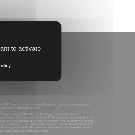
ant to activate
policy
s 2003, Temps 2 sport (anciennement Equip’Sport) est votre partenaire sportif
e Grand Est et dans toute la France .
4 Magasins dans le GRAND EST à Montbéliard, Richwiller, Colmar et
rhausbergen. En Alsace et dans le Grand Est Temps2sport ( tempsdesport ) est le
liste des sports collectifs et des sports individuels. Temps de sport vous propose
’équipement sportif et le textile en Alsace pour le Football, Handball, Basket-Ball,
, Running, Tennis, Volley-Ball, Boxe, Football Américain, Cyclisme. Magasin de
en Alsace, Magasin de sport dans le doubs.