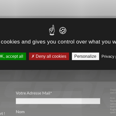
 cookies and gives you control over what you w
VOTRE PARTENAIRE
K, accept all
Deny all cookies
Personalize
Privacy 
SPORT & ENTREPRISES
Depui
Votre Adresse Mail*
dans l
Avec 
Niede
spécia
tout l
Rugby
Nom
sport 
t !