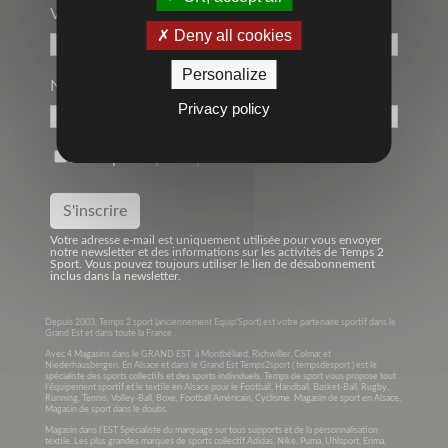
Votre Adresse Mail*
Deny all cookies
Personalize
Nom
Privacy policy
J'accepte la
politique de confidentialité
Votre adresse e-mail est uniquement utilisée pour vous envoyer
notre newsletter et des informations sur les activités de Temps 2
Sport. Vous pouvez toujours utiliser le lien de désabonnement
inclus dans la newsletter.
Depuis 2003, Temps 2 sport (anciennement Equip’Sport) est votre partenaire sportif dans le
Grand Est et dans toute la France .
Avec 4 Magasins dans le GRAND EST à Montbéliard, Richwiller, Colmar et
Niederhausbergen. En Alsace et dans le Grand Est Temps2sport ( tempsdesport ) est le
spécialiste des sports collectifs et des sports individuels. Temps de sport vous propose tout
l’équipement sportif et le textile en Alsace pour le Football, Handball, Basket-Ball, Rugby,
Running, Tennis, Volley-Ball, Boxe, Football Américain, Cyclisme. Magasin de sport en Alsace,
Magasin de sport dans le doubs.
Magasin dans l’EST Spécialiste du marquage sur tous supports et de la personnalisation
textile. Les plus grandes marques de sports collectif Adidas, Nike, Puma, Uhlsport, Erima,