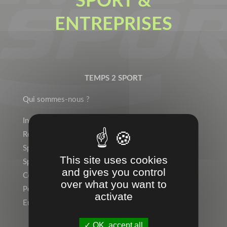
SPORT &
ENTREPRISES
TEMPS 2 SPORT
Qui sommes-nous ?
Indépendant ? Rejoignez le Réseau Temps 2 Sport !
Rejoignez l’équipe !
Sports Individuels
This site uses cookies
Sport Collectif
and gives you control
Collectivités, Scolaire
over what you want to
Personnalisation, Marquage
activate
Entreprise, Communication par l’objet
OK, accept all