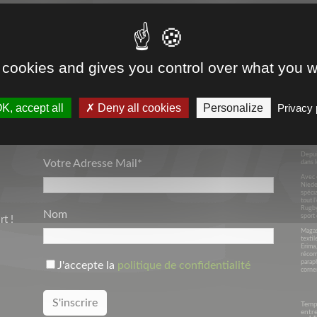
VOTRE PARTENAIRE
 cookies and gives you control over what you w
SPORT & ENTREPRISES
K, accept all
Deny all cookies
Personalize
Privacy 
Depui
Votre Adresse Mail*
dans l
Avec 
Niede
spécia
tout l
Rugby
Nom
sport 
t !
Magasi
textil
Erima
récom
parap
J'accepte la
politique de confidentialité
corner
Temp
entre