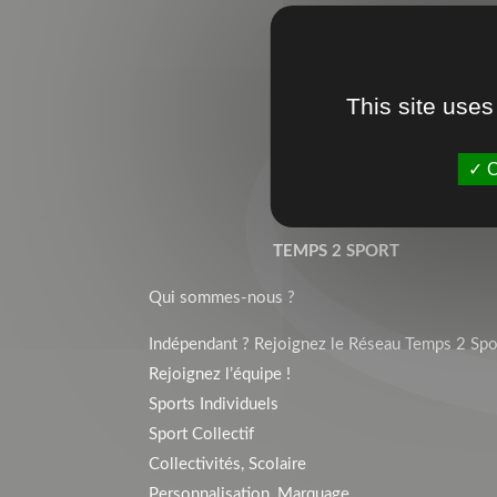
This site uses
O
TEMPS 2 SPORT
Qui sommes-nous ?
Indépendant ? Rejoignez le Réseau Temps 2 Spor
Rejoignez l’équipe !
Sports Individuels
Sport Collectif
Collectivités, Scolaire
Personnalisation, Marquage