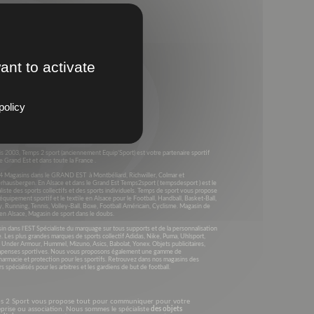
ant to activate
policy
s 2003, Temps 2 sport (anciennement Equip’Sport) est votre partenaire sportif
e Grand Est et dans toute la France .
4 Magasins dans le GRAND EST à Montbéliard, Richwiller, Colmar et
rhausbergen. En Alsace et dans le Grand Est Temps2sport ( tempsdesport ) est le
liste des sports collectifs et des sports individuels. Temps de sport vous propose
’équipement sportif et le textile en Alsace pour le Football, Handball, Basket-Ball,
, Running, Tennis, Volley-Ball, Boxe, Football Américain, Cyclisme. Magasin de
en Alsace, Magasin de sport dans le doubs.
n dans l’EST Spécialiste du marquage sur tous supports et de la personnalisation
e. Les plus grandes marques de sports collectif Adidas, Nike, Puma, Uhlsport,
, Under Armour, Hummel, Mizuno, Asics, Babolat, Yonex. Objets publicitaires,
penses sportives. Nous vous proposons également une gamme de
harmacie et protection pour les sportifs. Retrouvez dans nos magasins des
s spécialisés pour les arbitres et les gardiens de but de football.
s 2 Sport vous propose tout pour communiquer pour votre
prise ou association. Nous sommes le spécialiste
des objets