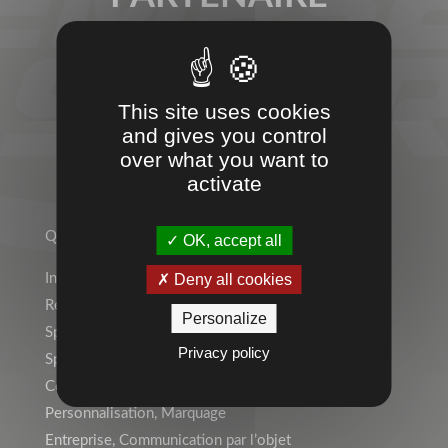
SPORT &
ENTREPRISES
This site uses cookies
and gives you control
over what you want to
activate
TEMPS 2 SPORT
Qui sommes-nous ?
OK, accept all
Deny all cookies
Indépendant ? Rejoignez le Réseau Temps 2 Sport !
Rejoignez l’équipe !
Personalize
Sports Individuels
Privacy policy
Sport Collectif
Collectivités, Scolaire
Personnalisation, Marquage
Entreprise, Communication par l’objet