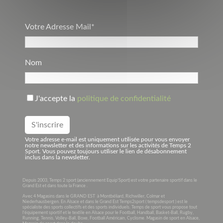
Votre Adresse Mail*
Nom
J'accepte la
politique de confidentialité
Votre adresse e-mail est uniquement utilisée pour vous envoyer
notre newsletter et des informations sur les activités de Temps 2
Sport. Vous pouvez toujours utiliser le lien de désabonnement
inclus dans la newsletter.
Depuis 2003, Temps 2 sport (anciennement Equip’Sport) est votre partenaire sportif dans le
Grand Est et dans toute la France .
Avec 4 Magasins dans le GRAND EST à Montbéliard, Richwiller, Colmar et
Niederhausbergen. En Alsace et dans le Grand Est Temps2sport ( tempsdesport ) est le
spécialiste des sports collectifs et des sports individuels. Temps de sport vous propose tout
l’équipement sportif et le textile en Alsace pour le Football, Handball, Basket-Ball, Rugby,
Running, Tennis, Volley-Ball, Boxe, Football Américain, Cyclisme. Magasin de sport en Alsace,