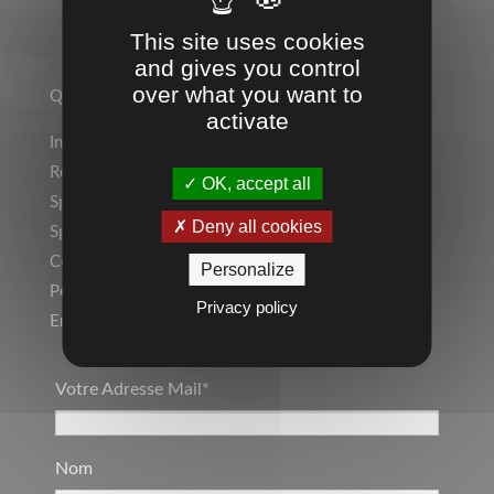
This site uses cookies
TEMPS 2 SPORT
and gives you control
over what you want to
Qui sommes-nous ?
activate
Indépendant ? Rejoignez le Réseau Temps 2 Sport !
Rejoignez l’équipe !
OK, accept all
Sports Individuels
Deny all cookies
Sport Collectif
Collectivités, Scolaire
Personalize
Personnalisation, Marquage
Privacy policy
Entreprise, Communication par l’objet
Votre Adresse Mail*
Nom