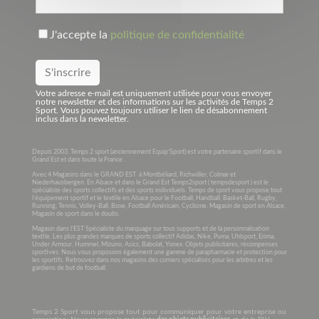
J'accepte la
politique de confidentialité
Votre adresse e-mail est uniquement utilisée pour vous envoyer
notre newsletter et des informations sur les activités de Temps 2
Sport. Vous pouvez toujours utiliser le lien de désabonnement
inclus dans la newsletter.
Depuis 2003, Temps 2 sport (anciennement Equip’Sport) est votre partenaire sportif dans le
Grand Est et dans toute la France .
Avec 4 Magasins dans le GRAND EST à Montbéliard, Richwiller, Colmar et
Niederhausbergen. En Alsace et dans le Grand Est Temps2sport ( tempsdesport ) est le
spécialiste des sports collectifs et des sports individuels. Temps de sport vous propose tout
l’équipement sportif et le textile en Alsace pour le Football, Handball, Basket-Ball, Rugby,
Running, Tennis, Volley-Ball, Boxe, Football Américain, Cyclisme. Magasin de sport en Alsace,
Magasin de sport dans le doubs.
Magasin dans l’EST Spécialiste du marquage sur tous supports et de la personnalisation
textile. Les plus grandes marques de sports collectif Adidas, Nike, Puma, Uhlsport, Erima,
Under Armour, Hummel, Mizuno, Asics, Babolat, Yonex. Objets publicitaires, récompenses
sportives. Nous vous proposons également une gamme de parapharmacie et protection pour
les sportifs. Retrouvez dans nos magasins des corners spécialisés pour les arbitres et les
gardiens de but de football.
Temps 2 Sport vous propose tout pour communiquer pour votre entreprise ou