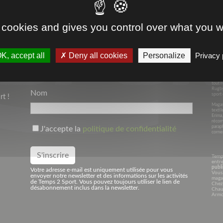
SPORT & ENTREPRISES
 cookies and gives you control over what you w
Depui
K, accept all
Deny all cookies
Personalize
Privacy 
Votre Adresse Mail*
dans l
Avec 
Niede
spécia
tout l
Rugby
Nom
sport 
t !
Magasi
textil
Erima
récom
parap
J'accepte la
politique de confidentialité
corner
Temp
entre
publi
Votre adresse e-mail est uniquement utilisée pour vous
Vous 
envoyer notre newsletter et des informations sur les activités
maga
de Temps 2 Sport. Vous pouvez toujours utiliser le lien de
Chez
désabonnement inclus dans la newsletter.
Chaus
Armo