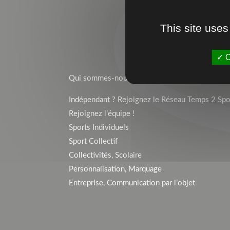
This site uses
O
TEMPS 2 SPORT
Qui sommes-nous ?
Indépendant ? Rejoignez le Réseau Temps 2 Spor
Rejoignez l’équipe !
Sports Individuels
Sport Collectif
Collectivités, Scolaire
Personnalisation, Marquage
Entreprise, Communication par l’objet