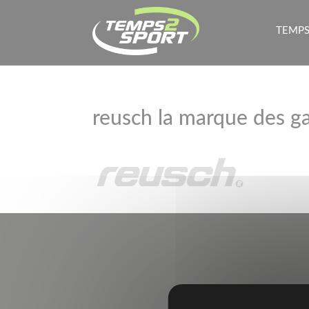
TEMPS
reusch la marque des g