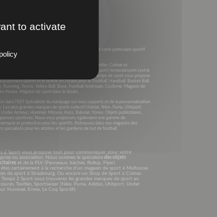
ant to activate
s 2003, Temps 2 sport (anciennement Equip’Sport) est votre partenaire sportif
policy
e Grand Est et dans toute la France .
4 Magasins dans le GRAND EST à Montbéliard, Richwiller, Colmar et
rhausbergen. En Alsace et dans le Grand Est Temps2sport ( tempsdesport ) est le
liste des sports collectifs et des sports individuels. Temps de sport vous propose
’équipement sportif et le textile en Alsace pour le Football, Handball, Basket-Ball,
, Running, Tennis, Volley-Ball, Boxe, Football Américain, Cyclisme. Magasin de
en Alsace, Magasin de sport dans le doubs.
n dans l’EST Spécialiste du marquage sur tous supports et de la personnalisation
e. Les plus grandes marques de sports collectif Adidas, Nike, Puma, Uhlsport,
, Under Armour, Hummel, Mizuno, Asics, Babolat, Yonex. Objets publicitaires,
penses sportives. Nous vous proposons également une gamme de
harmacie et protection pour les sportifs. Retrouvez dans nos magasins des
s spécialisés pour les arbitres et les gardiens de but de football.
s 2 Sport vous propose tout pour communiquer pour votre
prise ou association. Nous sommes le spécialiste
des objets
citaires
et de la PLV (Panneaux, bâches, Rollup, Flyer)
êtes certainement à la recherche d’un magasin de sport à Mulhouse.
sin de sport à Strasbourg. Ou encore un Shop de Sport à Colmar.
 Temps 2 Sport vous trouverez les grandes marques de sport en
sures, Textiles, Sportswear (Nike, Puma, Adidas, Uhlsport, Under
ur Hummel, Erima, Le Coq Sportif).