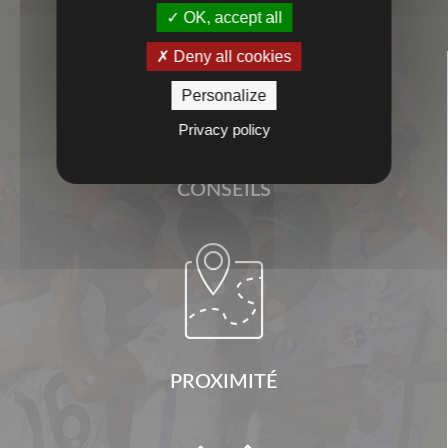
OK, accept all
Deny all cookies

Personalize
Privacy policy
CONSEILS

PROXIMITÉ