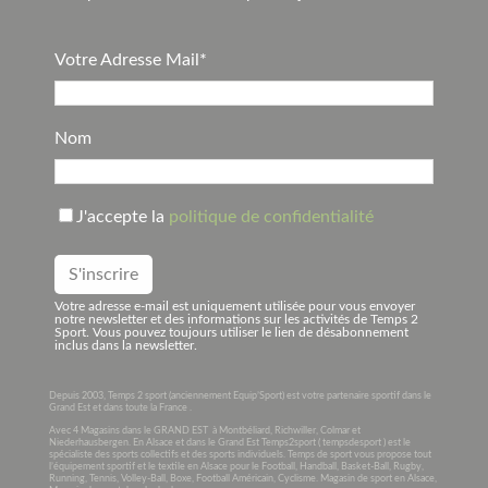
Votre Adresse Mail*
Nom
J'accepte la
politique de confidentialité
Votre adresse e-mail est uniquement utilisée pour vous envoyer
notre newsletter et des informations sur les activités de Temps 2
Sport. Vous pouvez toujours utiliser le lien de désabonnement
inclus dans la newsletter.
Depuis 2003, Temps 2 sport (anciennement Equip’Sport) est votre partenaire sportif dans le
Grand Est et dans toute la France .
Avec 4 Magasins dans le GRAND EST à Montbéliard, Richwiller, Colmar et
Niederhausbergen. En Alsace et dans le Grand Est Temps2sport ( tempsdesport ) est le
spécialiste des sports collectifs et des sports individuels. Temps de sport vous propose tout
l’équipement sportif et le textile en Alsace pour le Football, Handball, Basket-Ball, Rugby,
Running, Tennis, Volley-Ball, Boxe, Football Américain, Cyclisme. Magasin de sport en Alsace,