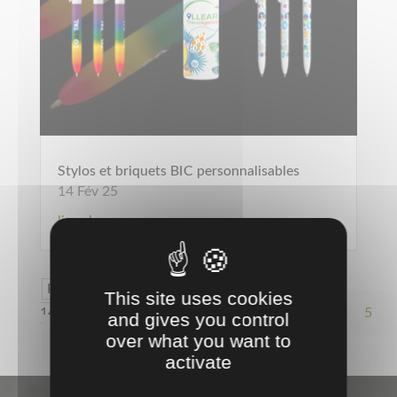
Stylos et briquets BIC personnalisables
14 Fév 25
lire plus
Page 3 sur
This site uses cookies
14
«
1
2
3
4
5
and gives you control
10
…
»
Dernière page »
over what you want to
activate