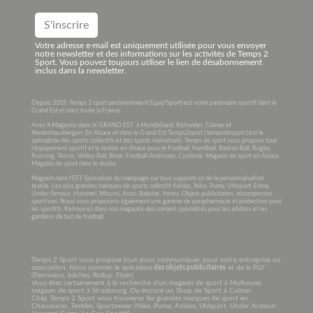
Votre adresse e-mail est uniquement utilisée pour vous envoyer
notre newsletter et des informations sur les activités de Temps 2
Sport. Vous pouvez toujours utiliser le lien de désabonnement
inclus dans la newsletter.
Depuis 2003, Temps 2 sport (anciennement Equip’Sport) est votre partenaire sportif dans le
Grand Est et dans toute la France .
Avec 4 Magasins dans le GRAND EST à Montbéliard, Richwiller, Colmar et
Niederhausbergen. En Alsace et dans le Grand Est Temps2sport ( tempsdesport ) est le
spécialiste des sports collectifs et des sports individuels. Temps de sport vous propose tout
l’équipement sportif et le textile en Alsace pour le Football, Handball, Basket-Ball, Rugby,
Running, Tennis, Volley-Ball, Boxe, Football Américain, Cyclisme. Magasin de sport en Alsace,
Magasin de sport dans le doubs.
Magasin dans l’EST Spécialiste du marquage sur tous supports et de la personnalisation
textile. Les plus grandes marques de sports collectif Adidas, Nike, Puma, Uhlsport, Erima,
Under Armour, Hummel, Mizuno, Asics, Babolat, Yonex. Objets publicitaires, récompenses
sportives. Nous vous proposons également une gamme de parapharmacie et protection pour
les sportifs. Retrouvez dans nos magasins des corners spécialisés pour les arbitres et les
gardiens de but de football.
Temps 2 Sport vous propose tout pour communiquer pour votre entreprise ou
association. Nous sommes le spécialiste
des objets publicitaires
et de la PLV
(Panneaux, bâches, Rollup, Flyer)
Vous êtes certainement à la recherche d’un magasin de sport à Mulhouse.
magasin de sport à Strasbourg. Ou encore un Shop de Sport à Colmar.
Chez Temps 2 Sport vous trouverez les grandes marques de sport en
Chaussures, Textiles, Sportswear (Nike, Puma, Adidas, Uhlsport, Under Armour