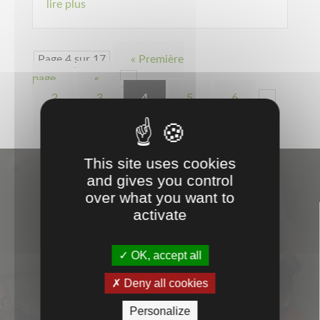
lire plus
Page 4 sur 17
« Première
page
«
…
2
3
4
5
6
…
10
…
»
Dernière page »
This site uses cookies
and gives you control
over what you want to

activate
OK, accept all
Deny all cookies
CONSEILS
Personalize