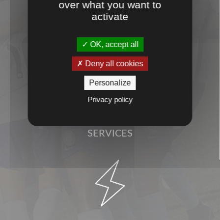
over what you want to
activate
PROXIMITÉ
OK, accept all
Deny all cookies

Personalize
Privacy policy
SERVICES
