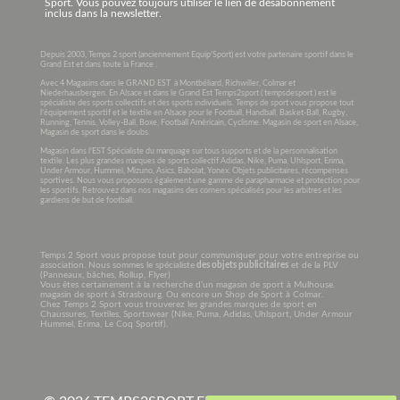
Sport. Vous pouvez toujours utiliser le lien de désabonnement
inclus dans la newsletter.
Depuis 2003, Temps 2 sport (anciennement Equip’Sport) est votre partenaire sportif dans le
Grand Est et dans toute la France .
Avec 4 Magasins dans le GRAND EST à Montbéliard, Richwiller, Colmar et
Niederhausbergen. En Alsace et dans le Grand Est Temps2sport ( tempsdesport ) est le
spécialiste des sports collectifs et des sports individuels. Temps de sport vous propose tout
l’équipement sportif et le textile en Alsace pour le Football, Handball, Basket-Ball, Rugby,
Running, Tennis, Volley-Ball, Boxe, Football Américain, Cyclisme. Magasin de sport en Alsace,
Magasin de sport dans le doubs.
Magasin dans l’EST Spécialiste du marquage sur tous supports et de la personnalisation
textile. Les plus grandes marques de sports collectif Adidas, Nike, Puma, Uhlsport, Erima,
Under Armour, Hummel, Mizuno, Asics, Babolat, Yonex. Objets publicitaires, récompenses
sportives. Nous vous proposons également une gamme de parapharmacie et protection pour
les sportifs. Retrouvez dans nos magasins des corners spécialisés pour les arbitres et les
gardiens de but de football.
Temps 2 Sport vous propose tout pour communiquer pour votre entreprise ou
association. Nous sommes le spécialiste
des objets publicitaires
et de la PLV
(Panneaux, bâches, Rollup, Flyer)
Vous êtes certainement à la recherche d’un magasin de sport à Mulhouse.
magasin de sport à Strasbourg. Ou encore un Shop de Sport à Colmar.
Chez Temps 2 Sport vous trouverez les grandes marques de sport en
Chaussures, Textiles, Sportswear (Nike, Puma, Adidas, Uhlsport, Under Armour
Hummel, Erima, Le Coq Sportif).