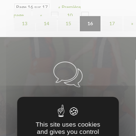
Page 16 sur 17
« Première
page
«
…
10
…
13
14
15
16
17
»

CONSEILS

This site uses cookies
and gives you control