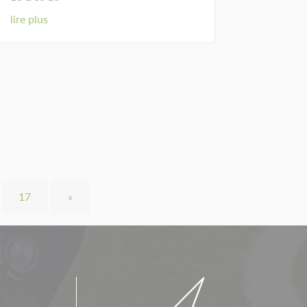
lire plus
17
»