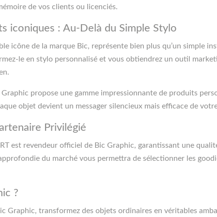
 mémoire de vos clients ou licenciés.
s iconiques : Au-Delà du Simple Stylo
able icône de la marque Bic, représente bien plus qu’un simple in
formez-le en stylo personnalisé et vous obtiendrez un outil mark
en.
c Graphic propose une gamme impressionnante de produits perso
haque objet devient un messager silencieux mais efficace de vot
tenaire Privilégié
 est revendeur officiel de Bic Graphic, garantissant une qualit
pprofondie du marché vous permettra de sélectionner les goodies
ic ?
 Bic Graphic, transformez des objets ordinaires en véritables am