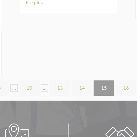
lire plus
«
…
10
…
13
14
15
16