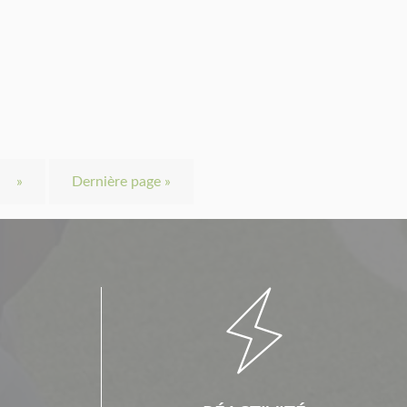
»
Dernière page »
