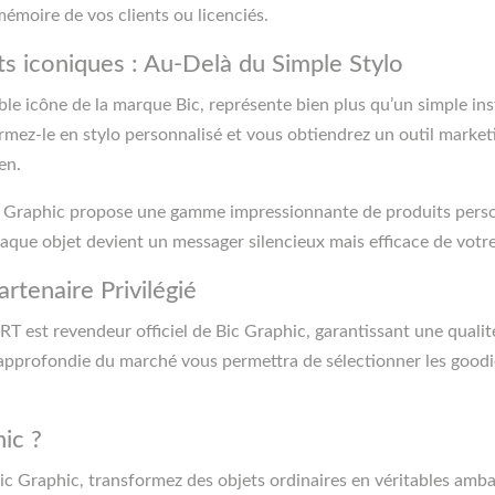
 mémoire de vos clients ou licenciés.
s iconiques : Au-Delà du Simple Stylo
able icône de la marque Bic, représente bien plus qu’un simple in
formez-le en stylo personnalisé et vous obtiendrez un outil mark
en.
c Graphic propose une gamme impressionnante de produits perso
haque objet devient un messager silencieux mais efficace de vot
tenaire Privilégié
 est revendeur officiel de Bic Graphic, garantissant une qualit
pprofondie du marché vous permettra de sélectionner les goodies
ic ?
 Bic Graphic, transformez des objets ordinaires en véritables am