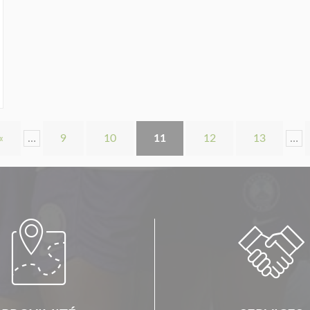
«
…
9
10
11
12
13
…

