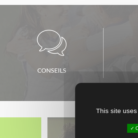

CONSEILS
This site uses
O