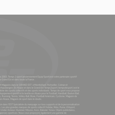
s 2003, Temps 2 sport (anciennement Equip’Sport) est votre partenaire sportif
e Grand Est et dans toute la France .
4 Magasins dans le GRAND EST à Montbéliard, Richwiller, Colmar et
rhausbergen. En Alsace et dans le Grand Est Temps2sport ( tempsdesport ) est le
liste des sports collectifs et des sports individuels. Temps de sport vous propose
’équipement sportif et le textile en Alsace pour le Football, Handball, Basket-Ball,
, Running, Tennis, Volley-Ball, Boxe, Football Américain, Cyclisme. Magasin de
en Alsace, Magasin de sport dans le doubs.
n dans l’EST Spécialiste du marquage sur tous supports et de la personnalisation
e. Les plus grandes marques de sports collectif Adidas, Nike, Puma, Uhlsport,
, Under Armour, Hummel, Mizuno, Asics, Babolat, Yonex. Objets publicitaires,
penses sportives. Nous vous proposons également une gamme de