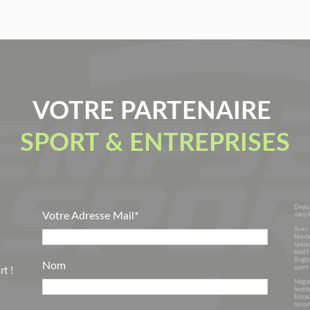
VOTRE PARTENAIRE
SPORT & ENTREPRISES
Depui
Votre Adresse Mail*
dans l
Avec 
Niede
spécia
tout l
Rugby
Nom
sport 
t !
Magasi
textil
Erima
récom