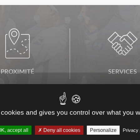


PROXIMITÉ
SERVICES
 cookies and gives you control over what you w
K, accept all
Deny all cookies
Personalize
Privacy 