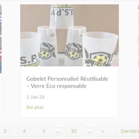
Gobelet Personnalisé Réutilisable
– Verre Eco responsable
1 Jan 26
lire plus
3
4
5
…
10
…
»
Dernière