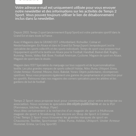
Votre adresse e-mail est uniquement utilisée pour vous envoyer
notre newsletter et des informations sur les activités de Temps 2
Sport. Vous pouvez toujours utiliser le lien de désabonnement
inclus dans la newsletter.
Depuis 2003, Temps 2 sport (anciennement Equip’Sport) est votre partenaire sportif dans le
Grand Est et dans toute la France .
Avec 4 Magasins dans le GRAND EST à Montbéliard, Richwiller, Colmar et
Niederhausbergen. En Alsace et dans le Grand Est Temps2sport ( tempsdesport ) est le
spécialiste des sports collectifs et des sports individuels. Temps de sport vous propose tout
l’équipement sportif et le textile en Alsace pour le Football, Handball, Basket-Ball, Rugby,
Running, Tennis, Volley-Ball, Boxe, Football Américain, Cyclisme. Magasin de sport en Alsace,
Magasin de sport dans le doubs.
Magasin dans l’EST Spécialiste du marquage sur tous supports et de la personnalisation
textile. Les plus grandes marques de sports collectif Adidas, Nike, Puma, Uhlsport, Erima,
Under Armour, Hummel, Mizuno, Asics, Babolat, Yonex. Objets publicitaires, récompenses
sportives. Nous vous proposons également une gamme de parapharmacie et protection pour
les sportifs. Retrouvez dans nos magasins des corners spécialisés pour les arbitres et les
gardiens de but de football.
Temps 2 Sport vous propose tout pour communiquer pour votre entreprise ou
association. Nous sommes le spécialiste
des objets publicitaires
et de la PLV
(Panneaux, bâches, Rollup, Flyer)
Vous êtes certainement à la recherche d’un magasin de sport à Mulhouse.
magasin de sport à Strasbourg. Ou encore un Shop de Sport à Colmar.
Chez Temps 2 Sport vous trouverez les grandes marques de sport en
Chaussures, Textiles, Sportswear (Nike, Puma, Adidas, Uhlsport, Under Armour
Hummel, Erima, Le Coq Sportif).