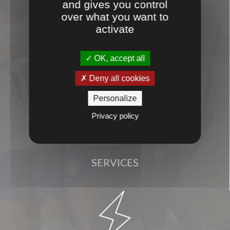

and gives you control
over what you want to
activate
OK, accept all
PROXIMITÉ
Deny all cookies

Personalize
Privacy policy
SERVICES
