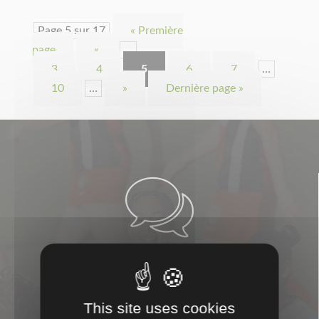
Page 5 sur 17
« Première
page
«
…
3
4
5
6
7
…
10
…
»
Dernière page »

CONSEILS
This site uses cookies