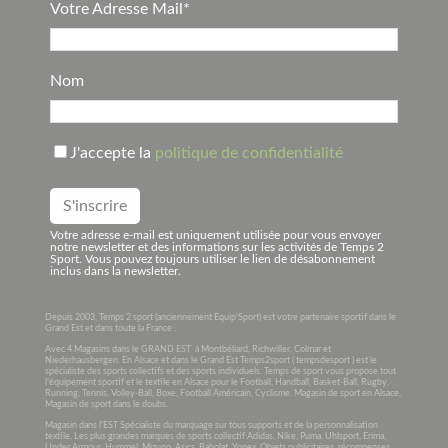
Votre Adresse Mail*
Nom
J'accepte la
politique de confidentialité
Votre adresse e-mail est uniquement utilisée pour vous envoyer
notre newsletter et des informations sur les activités de Temps 2
Sport. Vous pouvez toujours utiliser le lien de désabonnement
inclus dans la newsletter.
Depuis 2003, Temps 2 sport (anciennement Equip’Sport) est votre partenaire sportif dans le
Grand Est et dans toute la France .
Avec 4 Magasins dans le GRAND EST à Montbéliard, Richwiller, Colmar et
Niederhausbergen. En Alsace et dans le Grand Est Temps2sport ( tempsdesport ) est le
spécialiste des sports collectifs et des sports individuels. Temps de sport vous propose tout
l’équipement sportif et le textile en Alsace pour le Football, Handball, Basket-Ball, Rugby,
Running, Tennis, Volley-Ball, Boxe, Football Américain, Cyclisme. Magasin de sport en Alsace,
Magasin de sport dans le doubs.
Magasin dans l’EST Spécialiste du marquage sur tous supports et de la personnalisation
textile. Les plus grandes marques de sports collectif Adidas, Nike, Puma, Uhlsport, Erima,
Under Armour, Hummel, Mizuno, Asics, Babolat, Yonex. Objets publicitaires, récompenses