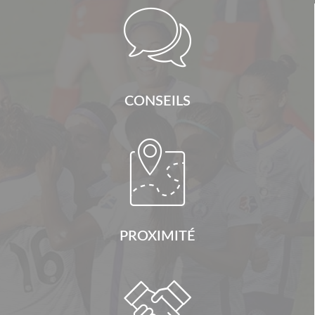

CONSEILS

PROXIMITÉ
