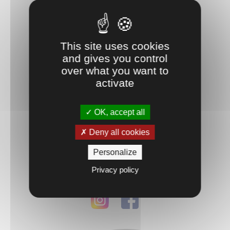
This site uses cookies
and gives you control
over what you want to
activate
OK, accept all
RICHWILLER (68)
Deny all cookies
Découvrir
Personalize
Privacy policy
Suivez-nous ...