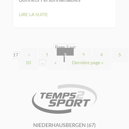
Bonnets Personnalisables
LIRE LA SUITE
Page 2 sur
17
«
1
2
3
4
5
10
…
»
Dernière page »
NIEDERHAUSBERGEN (67)