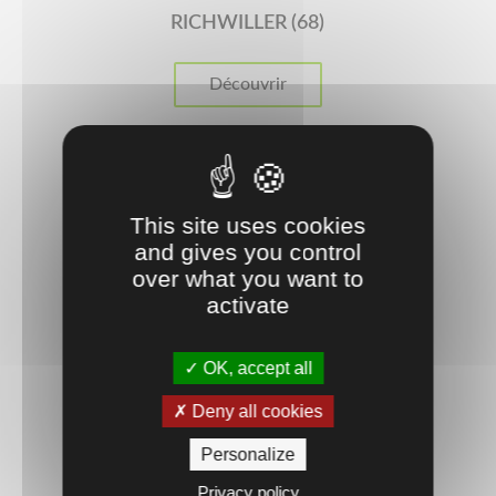
RICHWILLER (68)
Découvrir
Suivez-nous ...
This site uses cookies
and gives you control
over what you want to
activate
OK, accept all
MONTBÉLIARD (25)
Deny all cookies
Personalize
Découvrir
Privacy policy