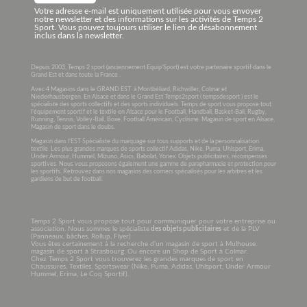
Votre adresse e-mail est uniquement utilisée pour vous envoyer
notre newsletter et des informations sur les activités de Temps 2
Sport. Vous pouvez toujours utiliser le lien de désabonnement
inclus dans la newsletter.
Depuis 2003, Temps 2 sport (anciennement Equip’Sport) est votre partenaire sportif dans le
Grand Est et dans toute la France .
Avec 4 Magasins dans le GRAND EST à Montbéliard, Richwiller, Colmar et
Niederhausbergen. En Alsace et dans le Grand Est Temps2sport ( tempsdesport ) est le
spécialiste des sports collectifs et des sports individuels. Temps de sport vous propose tout
l’équipement sportif et le textile en Alsace pour le Football, Handball, Basket-Ball, Rugby,
Running, Tennis, Volley-Ball, Boxe, Football Américain, Cyclisme. Magasin de sport en Alsace,
Magasin de sport dans le doubs.
Magasin dans l’EST Spécialiste du marquage sur tous supports et de la personnalisation
textile. Les plus grandes marques de sports collectif Adidas, Nike, Puma, Uhlsport, Erima,
Under Armour, Hummel, Mizuno, Asics, Babolat, Yonex. Objets publicitaires, récompenses
sportives. Nous vous proposons également une gamme de parapharmacie et protection pour
les sportifs. Retrouvez dans nos magasins des corners spécialisés pour les arbitres et les
gardiens de but de football.
Temps 2 Sport vous propose tout pour communiquer pour votre entreprise ou
association. Nous sommes le spécialiste
des objets publicitaires
et de la PLV
(Panneaux, bâches, Rollup, Flyer)
Vous êtes certainement à la recherche d’un magasin de sport à Mulhouse.
magasin de sport à Strasbourg. Ou encore un Shop de Sport à Colmar.
Chez Temps 2 Sport vous trouverez les grandes marques de sport en
Chaussures, Textiles, Sportswear (Nike, Puma, Adidas, Uhlsport, Under Armour
Hummel, Erima, Le Coq Sportif).