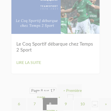
Le Coq Sportif débarque chez Temps
2 Sport
LIRE LA SUITE
Page 8 sur 17
« Première
page
«
…
6
7
8
9
10
…
»
page »