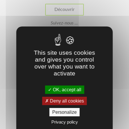
Découvrir
Suivez-nous ...
This site uses cookies
and gives you control
over what you want to
activate
OK, accept all
MONTBÉLIARD (25)
Deny all cookies
Découvrir
Personalize
Privacy policy
Suivez-nous ...