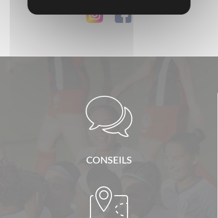

CONSEILS
