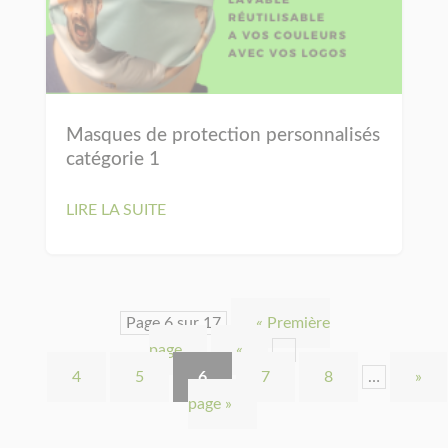
Masques de protection personnalisés
catégorie 1
LIRE LA SUITE
Page 6 sur 17
« Première
page
«
…
4
5
6
7
8
…
»
page »