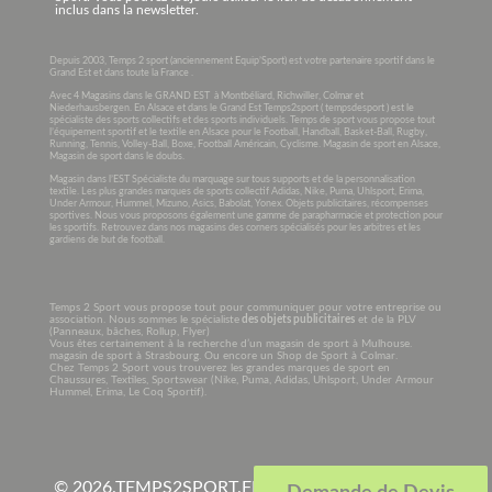
inclus dans la newsletter.
Depuis 2003, Temps 2 sport (anciennement Equip’Sport) est votre partenaire sportif dans le
Grand Est et dans toute la France .
Avec 4 Magasins dans le GRAND EST à Montbéliard, Richwiller, Colmar et
Niederhausbergen. En Alsace et dans le Grand Est Temps2sport ( tempsdesport ) est le
spécialiste des sports collectifs et des sports individuels. Temps de sport vous propose tout
l’équipement sportif et le textile en Alsace pour le Football, Handball, Basket-Ball, Rugby,
Running, Tennis, Volley-Ball, Boxe, Football Américain, Cyclisme. Magasin de sport en Alsace,
Magasin de sport dans le doubs.
Magasin dans l’EST Spécialiste du marquage sur tous supports et de la personnalisation
textile. Les plus grandes marques de sports collectif Adidas, Nike, Puma, Uhlsport, Erima,
Under Armour, Hummel, Mizuno, Asics, Babolat, Yonex. Objets publicitaires, récompenses
sportives. Nous vous proposons également une gamme de parapharmacie et protection pour
les sportifs. Retrouvez dans nos magasins des corners spécialisés pour les arbitres et les
gardiens de but de football.
Temps 2 Sport vous propose tout pour communiquer pour votre entreprise ou
association. Nous sommes le spécialiste
des objets publicitaires
et de la PLV
(Panneaux, bâches, Rollup, Flyer)
Vous êtes certainement à la recherche d’un magasin de sport à Mulhouse.
magasin de sport à Strasbourg. Ou encore un Shop de Sport à Colmar.
Chez Temps 2 Sport vous trouverez les grandes marques de sport en
Chaussures, Textiles, Sportswear (Nike, Puma, Adidas, Uhlsport, Under Armour
Hummel, Erima, Le Coq Sportif).
© 2026.
TEMPS2SPORT.FR. Tous droits réservés à