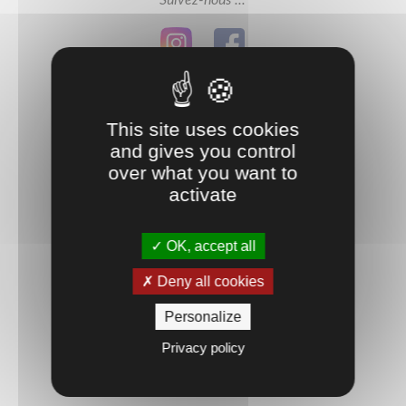
This site uses cookies
and gives you control
over what you want to
activate
MONTBÉLIARD (25)
OK, accept all
Découvrir
Deny all cookies
Personalize
Suivez-nous ...
Privacy policy