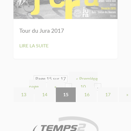
Tour du Jura 2017
LIRE LA SUITE
Page 15 sur 17
« Première
page
«
…
10
…
13
14
15
16
17
»