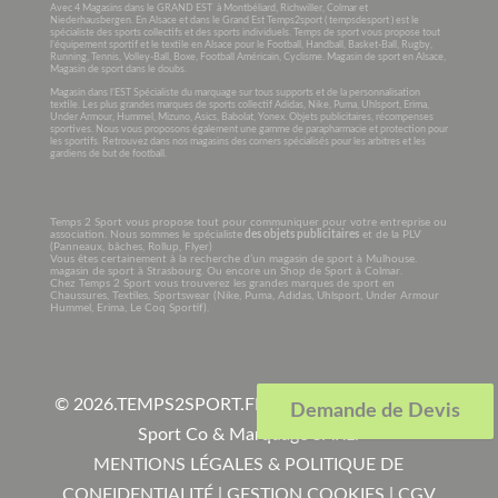
Avec 4 Magasins dans le GRAND EST à Montbéliard, Richwiller, Colmar et
Niederhausbergen. En Alsace et dans le Grand Est Temps2sport ( tempsdesport ) est le
spécialiste des sports collectifs et des sports individuels. Temps de sport vous propose tout
l’équipement sportif et le textile en Alsace pour le Football, Handball, Basket-Ball, Rugby,
Running, Tennis, Volley-Ball, Boxe, Football Américain, Cyclisme. Magasin de sport en Alsace,
Magasin de sport dans le doubs.
Magasin dans l’EST Spécialiste du marquage sur tous supports et de la personnalisation
textile. Les plus grandes marques de sports collectif Adidas, Nike, Puma, Uhlsport, Erima,
Under Armour, Hummel, Mizuno, Asics, Babolat, Yonex. Objets publicitaires, récompenses
sportives. Nous vous proposons également une gamme de parapharmacie et protection pour
les sportifs. Retrouvez dans nos magasins des corners spécialisés pour les arbitres et les
gardiens de but de football.
Temps 2 Sport vous propose tout pour communiquer pour votre entreprise ou
association. Nous sommes le spécialiste
des objets publicitaires
et de la PLV
(Panneaux, bâches, Rollup, Flyer)
Vous êtes certainement à la recherche d’un magasin de sport à Mulhouse.
magasin de sport à Strasbourg. Ou encore un Shop de Sport à Colmar.
Chez Temps 2 Sport vous trouverez les grandes marques de sport en
Chaussures, Textiles, Sportswear (Nike, Puma, Adidas, Uhlsport, Under Armour
Hummel, Erima, Le Coq Sportif).
© 2026.
TEMPS2SPORT.FR. Tous droits réservés à
Demande de Devis
Sport Co & Marquage SARL
.
MENTIONS LÉGALES & POLITIQUE DE
CONFIDENTIALITÉ
|
GESTION COOKIES
|
CGV