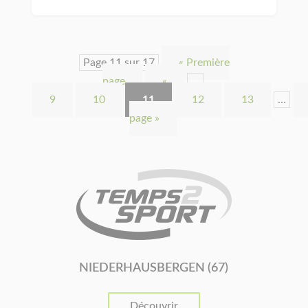
Page 11 sur 17
« Première
page
«
…
9
10
11
12
13
…
page »
NIEDERHAUSBERGEN (67)
Découvrir