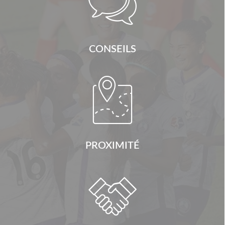

CONSEILS

PROXIMITÉ
