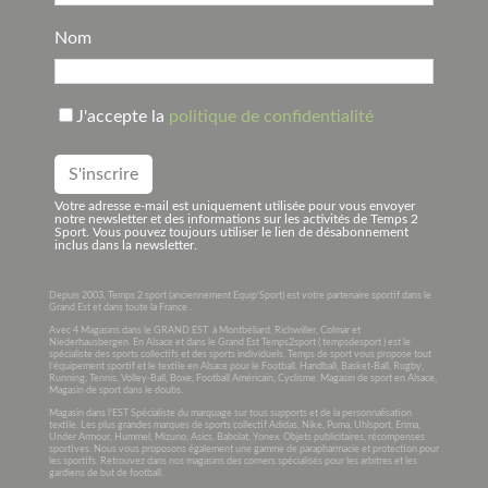
Nom
J'accepte la
politique de confidentialité
Votre adresse e-mail est uniquement utilisée pour vous envoyer
notre newsletter et des informations sur les activités de Temps 2
Sport. Vous pouvez toujours utiliser le lien de désabonnement
inclus dans la newsletter.
Depuis 2003, Temps 2 sport (anciennement Equip’Sport) est votre partenaire sportif dans le
Grand Est et dans toute la France .
Avec 4 Magasins dans le GRAND EST à Montbéliard, Richwiller, Colmar et
Niederhausbergen. En Alsace et dans le Grand Est Temps2sport ( tempsdesport ) est le
spécialiste des sports collectifs et des sports individuels. Temps de sport vous propose tout
l’équipement sportif et le textile en Alsace pour le Football, Handball, Basket-Ball, Rugby,
Running, Tennis, Volley-Ball, Boxe, Football Américain, Cyclisme. Magasin de sport en Alsace,
Magasin de sport dans le doubs.
Magasin dans l’EST Spécialiste du marquage sur tous supports et de la personnalisation
textile. Les plus grandes marques de sports collectif Adidas, Nike, Puma, Uhlsport, Erima,
Under Armour, Hummel, Mizuno, Asics, Babolat, Yonex. Objets publicitaires, récompenses
sportives. Nous vous proposons également une gamme de parapharmacie et protection pour
les sportifs. Retrouvez dans nos magasins des corners spécialisés pour les arbitres et les
gardiens de but de football.