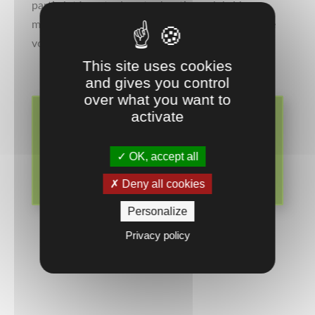
partie intégrante de votre boutique club. Vos
membres et licenciés emmeneront les couleurs de
votre club dans leurs activités quotidienne.
This site uses cookies
and gives you control
over what you want to
Découvrez l'ensemble des
activate
gourdes et bouteilles
OK, accept all
personnalisées que nous pouvons
Deny all cookies
vous proposer
Personalize
Privacy policy