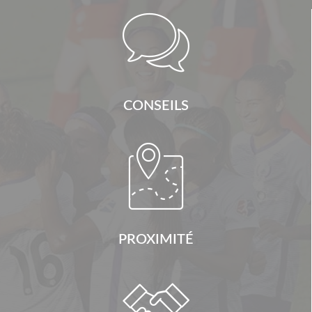

CONSEILS

PROXIMITÉ
