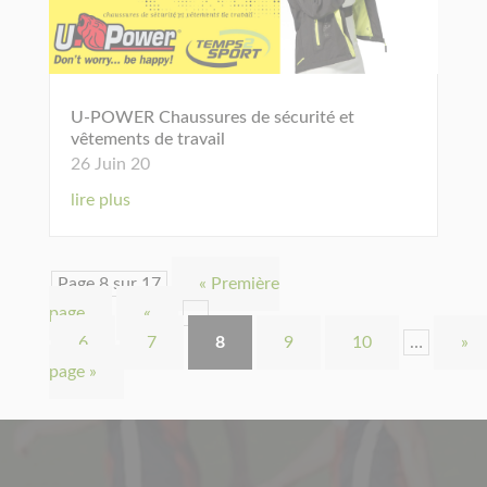
U-POWER Chaussures de sécurité et
vêtements de travail
26 Juin 20
lire plus
Page 8 sur 17
« Première
page
«
…
6
7
8
9
10
…
»
page »