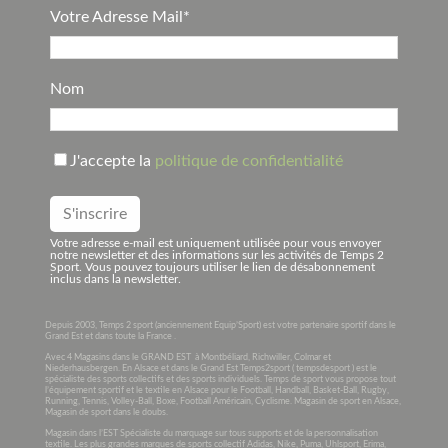
Votre Adresse Mail*
Nom
J'accepte la
politique de confidentialité
Votre adresse e-mail est uniquement utilisée pour vous envoyer
notre newsletter et des informations sur les activités de Temps 2
Sport. Vous pouvez toujours utiliser le lien de désabonnement
inclus dans la newsletter.
Depuis 2003, Temps 2 sport (anciennement Equip’Sport) est votre partenaire sportif dans le
Grand Est et dans toute la France .
Avec 4 Magasins dans le GRAND EST à Montbéliard, Richwiller, Colmar et
Niederhausbergen. En Alsace et dans le Grand Est Temps2sport ( tempsdesport ) est le
spécialiste des sports collectifs et des sports individuels. Temps de sport vous propose tout
l’équipement sportif et le textile en Alsace pour le Football, Handball, Basket-Ball, Rugby,
Running, Tennis, Volley-Ball, Boxe, Football Américain, Cyclisme. Magasin de sport en Alsace,
Magasin de sport dans le doubs.
Magasin dans l’EST Spécialiste du marquage sur tous supports et de la personnalisation
textile. Les plus grandes marques de sports collectif Adidas, Nike, Puma, Uhlsport, Erima,