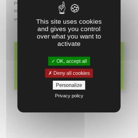
partie intégrante de votre boutique club. Vos
membres et licenciés emmeneront les couleurs de
votre club dans leurs activités quotidienne.
This site uses cookies
and gives you control
over what you want to
activate
Découvrez l'ensemble des
gourdes et bouteilles
OK, accept all
personnalisées que nous pouvons
Deny all cookies
vous proposer
Personalize
Privacy policy