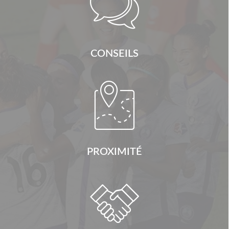

CONSEILS

PROXIMITÉ
