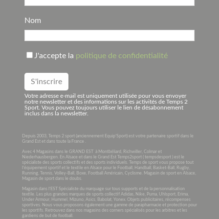
Nom
J'accepte la
politique de confidentialité
Votre adresse e-mail est uniquement utilisée pour vous envoyer
notre newsletter et des informations sur les activités de Temps 2
Sport. Vous pouvez toujours utiliser le lien de désabonnement
inclus dans la newsletter.
Depuis 2003, Temps 2 sport (anciennement Equip’Sport) est votre partenaire sportif dans le
Grand Est et dans toute la France .
Avec 4 Magasins dans le GRAND EST à Montbéliard, Richwiller, Colmar et
Niederhausbergen. En Alsace et dans le Grand Est Temps2sport ( tempsdesport ) est le
spécialiste des sports collectifs et des sports individuels. Temps de sport vous propose tout
l’équipement sportif et le textile en Alsace pour le Football, Handball, Basket-Ball, Rugby,
Running, Tennis, Volley-Ball, Boxe, Football Américain, Cyclisme. Magasin de sport en Alsace,
Magasin de sport dans le doubs.
Magasin dans l’EST Spécialiste du marquage sur tous supports et de la personnalisation
textile. Les plus grandes marques de sports collectif Adidas, Nike, Puma, Uhlsport, Erima,
Under Armour, Hummel, Mizuno, Asics, Babolat, Yonex. Objets publicitaires, récompenses
sportives. Nous vous proposons également une gamme de parapharmacie et protection pour
les sportifs. Retrouvez dans nos magasins des corners spécialisés pour les arbitres et les
gardiens de but de football.