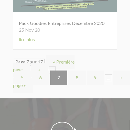
Pack Goodies Entreprises Décembre 2020
25 Nov 20
lire plus
Page 7 sur 17
« Première
page
«
…
5
6
7
8
9
…
»
page »